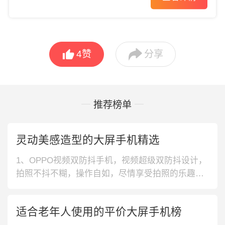


4
赞
分享
推荐榜单
灵动美感造型的大屏手机精选
1、OPPO视频双防抖手机，视频超级双防抖设计，
拍照不抖不糊，操作自如，尽情享受拍照的乐趣。
一体式侧边指纹，轻松实现0.3秒快速解锁。2、小
米E3材质手机，采用E3材质屏幕，显示对比度和色
适合老年人使用的平价大屏手机榜
彩水准高，带来精彩影音娱乐体验。独立9核GP