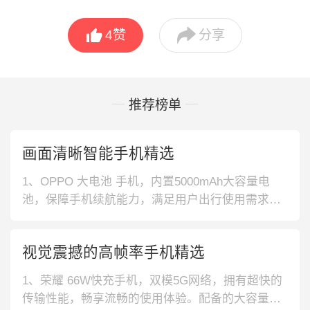


4
赞
分享
推荐榜单
画面清晰智能手机精选
1、OPPO 大电池 手机，内置5000mAh大容量电
池，保障手机续航能力，满足用户出行使用需求。
支持闪充技术，能够迅速为设备回血，减少等待的
时间。2、海信 大屏幕护眼阅读手机，专业级别的
视觉震撼的高帧率手机精选
护眼屏幕，真正保护眼睛的配置，让阅读更加舒
适。采用AG磨砂工艺，打造质感外观，令人爱不释
1、荣耀 66W快充手机，双模5G网络，拥有超快的
手。3、荣耀 高屏占比
传输性能，畅享流畅的使用体验。配备的大容量电