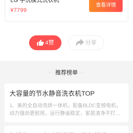
LG 手洗模式洗衣机
查看详情
¥7799


4
赞
分享
推荐榜单
大容量的节水静音洗衣机TOP
1、美的全自动洗烘一体机，配备BLDC变频电机，
动力强劲更耐用，运行静谧稳定，家居清净不打
扰。蒸汽除螨功能，深入衣物纤维，清洁更彻底。
2、西门子降噪洗衣机，波纹侧板结构，防止共振，