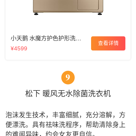
小天鹅 水魔方护色护形洗衣
查看详情
机
¥4599
9
松下 暖风无水除菌洗衣机
泡沫发生技术，丰富细腻，充分溶解，方
便漂洗。具有祛味洗程序，帮助清除身上
的难闻异味，约会女友更自信。