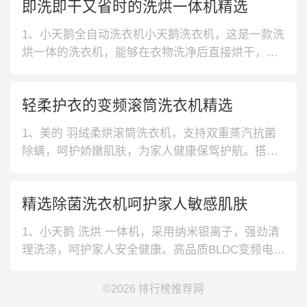
即洗即干又省时的洗烘一体机精选
有效降低噪音。智能衣量感知功能，可自动调节进
水量，防止浪费同时，打破繁琐操作。3、小天鹅银
1、小天鹅全自动洗衣机小天鹅洗衣机，这是一款洗
离子除菌洗衣机，提升筋内富含银
烘一体的洗衣机，能够在衣物洗净后直接烘干，让
你从此免去晾晒衣物的烦恼，十分的省心。2、小天
鹅全自动滚筒洗衣机，这是一款支持手机远程操控
轻柔护衣的变频滚筒洗衣机精选
的洗衣机，只需下载相应的APP，便可通过手机来
轻松的查看与调控空调，十分的智能化。3、海尔全
1、美的 羽绒柔烘滚筒洗衣机，支持双重蒸汽抗菌
自动洗衣机，10公斤的超大容
除螨，呵护娇嫩肌肤，为家人健康保驾护航。搭载
羽绒柔烘科技，柔软蓬松更保暖，远离冬日寒冷侵
袭。2、西门子 羽绒服洗涤变滚筒洗衣机，15分钟
精选除菌洗衣机呵护家人敏感肌肤
快洗程序，满足快节奏的上班一族使用需求。配合
羽绒服洗涤，冬季衣物清洗省力又省心，而且不伤
1、小天鹅 洗烘 一体机，采用纳米银离子，强劲清
衣物纤维。3、小天鹅 水魔方滚
理洗涤，呵护家人安全健康。高品质BLDC变频电
机，动力汹涌澎湃，轻松清洗衣物。2、海尔 全自
动 滚筒洗衣机，专门针对大家庭设计，可以放置更
©2026
排行榜推荐网
多的衣物，轻松解决大件衣物洗涤问题。同时在正