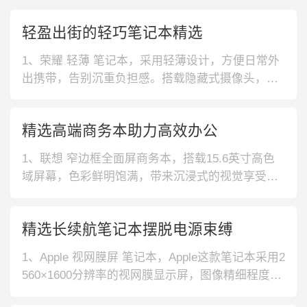
轻盈出街的轻巧笔记本精选
1、荣耀 轻薄 笔记本，采用轻薄设计，方便日常外
出携带，告别沉重负担感。搭载隐藏式摄像头，轻
松关闭不费劲，守护你的隐私安全。2、联想 持久
续航 笔记本，采用全高清防眩光屏，缔造清晰画
精选高端商务本助力高效办公
面，捕捉每一帧的细节。内置35WHr电池，办公更
轻松，不被电量所束缚。3、荣耀 AMD处理器 笔记
1、联想 窄边框全面屏商务本，搭载15.6英寸高色
本，采用16.1英寸
域屏幕，色彩鲜明饱满，带来沉浸式的视觉享受。
采用双热管散热系统，低噪降低机身温度。2、华硕
雷电4接口商务本，屏幕支持180°开合，带来方便的
精选长续航笔记本摆脱电源束缚
观看形态，便于多人团体同时查看屏幕内容。支持
WiFi6，助你畅享流畅网络。3、荣耀 多屏协同商务
1、Apple 视网膜屏 笔记本，Apple这款笔记本采用2
本，搭载微边
560×1600分辨率的视网膜显示屏，图像精细程度
高，文字显示锐利，色彩鲜明绚丽。2、华为 双风