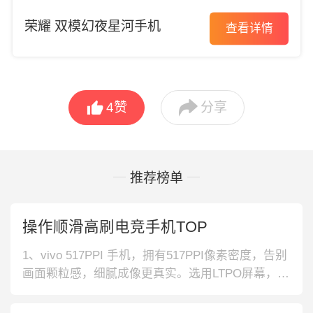
荣耀 双模幻夜星河手机
查看详情


4
赞
分享
推荐榜单
操作顺滑高刷电竞手机TOP
1、vivo 517PPI 手机，拥有517PPI像素密度，告别
画面颗粒感，细腻成像更真实。选用LTPO屏幕，稳
定呈现画面，观看更自如。2、华为 微距镜头 手
机，后置微距镜头，自在定格精彩画面，感受细节