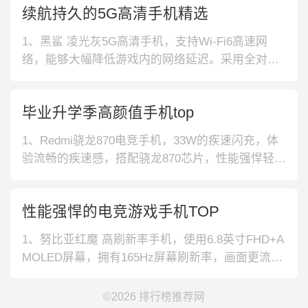
续航持久的5G高清手机精选
灵动之美。拥有指关节截屏功能，操控更加简单，
不怕错过精彩一刻。3、华为 双快充 手机，支持双
1、黑鲨 凌光灰5G高清手机，支持Wi-Fi6高速网
快充，
络，能够大幅降低游戏内的网络延迟。采用全对称
双扬声器设计，让你享受饱满清晰的美妙音质。2、
黑鲨 墨海黑5G高清手机，精选优质磁动力升降肩
毕业升学季高颜值手机top
键，给你带来便捷畅快的游戏体验。内置144Hz三
星E4屏，画面细节更加栩栩如生。3、黑鲨 5G高清
1、Redmi骁龙870电竞手机，33W的疾速闪充，体
手机，采用全面
验流畅的疾速感，搭配骁龙870芯片，性能强悍轻松
驾驭。2、OPPO5000mA长续航手机，正面打孔，
后盖矩阵式摄像头，采用当下流行元素设计，屏幕
性能强悍的电竞游戏手机TOP
挖孔大小适中，不影响日常视觉观感。3、Redmi67
W快充手机，采用新一代光学屏幕指纹解锁技术，
1、努比亚红魔 高刷新率手机，使用6.8英寸FHD+A
使用更
MOLED屏幕，拥有165Hz屏幕刷新率，画面更流畅
清晰。165Hz屏幕刷新率，游戏操作更细腻。2、R
OG 大电池手机，配备了高通骁龙865 Plus 5G移动
©2026
排行榜推荐网