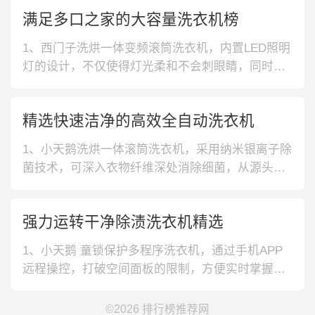
智能量衣进水洗衣机套装，具备10千克的容量设
满足多口之家的大容量洗衣机榜
计，大空间可让衣物充分舒展，使得洗衣、干衣更
彻底。带15分钟快洗功能，小件衣物不用攒也能
1、西门子洗烘一体变频滚筒洗衣机，内置LED照明
洗。3、卡萨帝 控温准确洗衣机
灯的设计，不仅使得灯光柔和不会刺眼睛，同时又
能让你在黑暗的环境下也能看清楚衣物，不会漏拿
衣物。2、博世除菌 筒清洁滚筒洗衣机，水韵内筒
精选快速洁净的高效全自动洗衣机
的设计，会模仿水流波纹，顺势而动，使得洗衣机
运行的时候不会产生很大的声音的同时，又能更好
1、小天鹅洗烘一体滚筒洗衣机，采用纳米银离子除
的呵护衣物。3、三星滚筒超大容
菌技术，可深入衣物纤维深处消除细菌，从源头抑
制细菌滋生，可一键选择洗烘程序，即洗即穿超方
便。2、海尔滚筒变频洗衣机，拥有巴氏温护除菌系
强力运转干净除渍洗衣机精选
统，有效除菌净螨，呵护每一寸衣物面料，搭载多
种特渍洗程序，针对顽固污渍，让衣物回归光洁如
1、小天鹅 童锁保护多程序洗衣机，通过手机APP
新面貌。3、西门子变频滚筒洗衣机
远程操控，打破空间面板的限制，方便实时掌握运
行情况。支持高温筒自洁，内部空间干净卫生，免
除手动清理的麻烦。2、康佳 抗菌窗垫洗衣机，配
©2026
排行榜推荐网