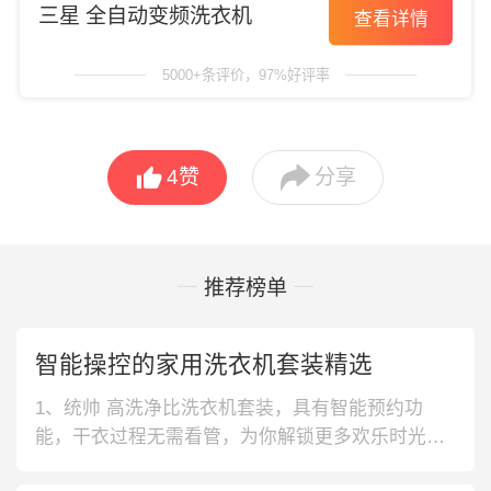
三星 全自动变频洗衣机
查看详情
5000+条评价，97%好评率


4
赞
分享
推荐榜单
智能操控的家用洗衣机套装精选
1、统帅 高洗净比洗衣机套装，具有智能预约功
能，干衣过程无需看管，为你解锁更多欢乐时光。
有着1.05高洗净比，让脏衣物洁净如初。2、吉德