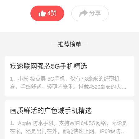


4
赞
分享
推荐榜单
疾速联网强芯5G手机精选
1、小米 极点屏 5G手机，仅有7.8毫米的纤薄机
身，手感舒适，轻薄不笨重。搭载4520毫安的大容
量电池，续航时间持久。2、小米 后置三摄 5G手
机，采用WiFi6技术设计，网络连接稳定，快速传
画质鲜活的广色域手机精选
输。选用X轴线性马达，精准的传递每个震动，游
戏体验感佳。3、OPPO 全局护眼 5G手机，轻薄的
1、Apple 防水手机，支持WIFI6和5G网络，无论是
外观设计，
在家，还是出门在外，都能快速上网。IP68级防尘