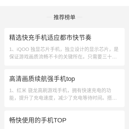
推荐榜单
精选快充手机适应都市快节奏
1、iQOO 独显芯片手机，独立设计的显示芯片，是
保证游戏画质流畅不卡的关键所在。只需要三十分
钟便可完全满充电，果真是省时又省电。2、iQOO
液冷散热手机，液冷方式的散热覆盖面广泛，可以
高清画质续航强手机top
集中快速地给手机降温，避免过热。支持55W的快
充设计，让充电不再费时费力。3、iQOO 高通骁龙
1、红米 骁龙高刷游戏手机，拥有快速充电的功
手机，骁龙芯片本
能，提升了充电速度，减少了充电等待时间。搭载
了低蓝光护眼屏，就算在夜间使用也不会过于刺
眼，伤害到眼睛。2、Apple 5G双卡双待手机，支持
畅快使用的手机TOP
5G网络模式，网速更快，上网的时候不担心卡顿。
拥有高性能仿生芯片设计，使用起来很流畅，电池