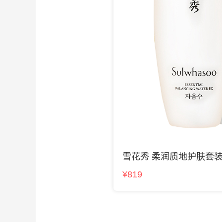
雪花秀 柔润质地护肤套
¥819