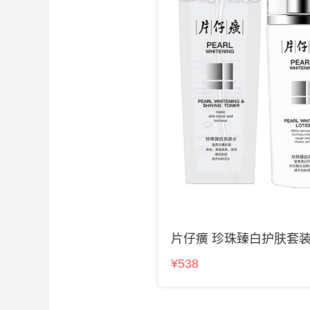
片仔癀 珍珠臻白护肤套
¥538