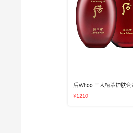
后Whoo 三大植萃护肤套
¥1210