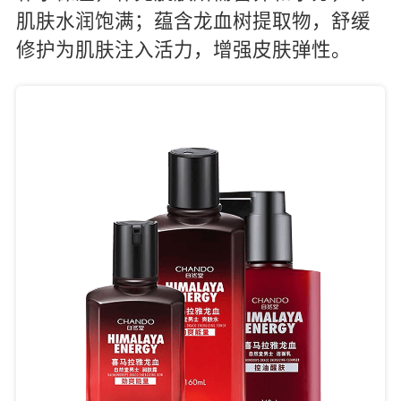
肌肤水润饱满；蕴含龙血树提取物，舒缓
修护为肌肤注入活力，增强皮肤弹性。