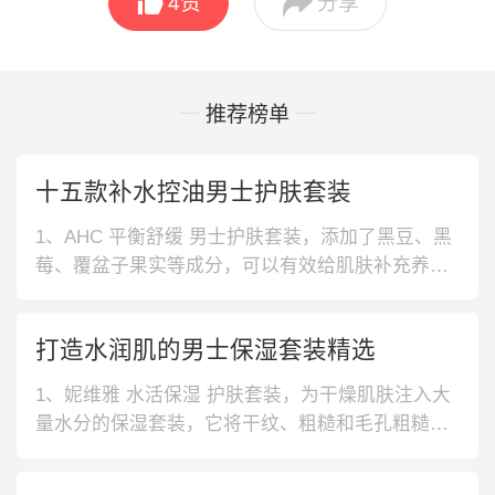


4
赞
分享
推荐榜单
十五款补水控油男士护肤套装
1、AHC 平衡舒缓 男士护肤套装，添加了黑豆、黑
莓、覆盆子果实等成分，可以有效给肌肤补充养
分，让肌肤更加健康。还添加了多种植物精粹，可
以保持肌肤水油平衡。2、自然堂 滋润保湿 男士护
打造水润肌的男士保湿套装精选
肤套装，添加了富含多种矿物质微量元素的喜马拉
雅冰川水，能够有效修护肌肤屏障。不添加酒精、
1、妮维雅 水活保湿 护肤套装，为干燥肌肤注入大
人工色素和矿油，使用起来更安
量水分的保湿套装，它将干纹、粗糙和毛孔粗糙一
网打尽，打造健康光泽的男士肌肤，改善肤质。2、
麦芙迪 美白提亮 护肤套装，蕴含多种美白精华，能