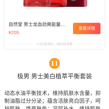
自然堂 男士龙血劲爽能量套
查看详情
装
¥205
2.4万条评价，98%好评率
11
极男 男士美白植萃平衡套装
动态水油平衡技术，维持肌肤水含量，抑
制油脂过分分泌；蕴含活肤亮白因子，呵
护肌肤，焕亮肤色；深层补水，维持肌肤