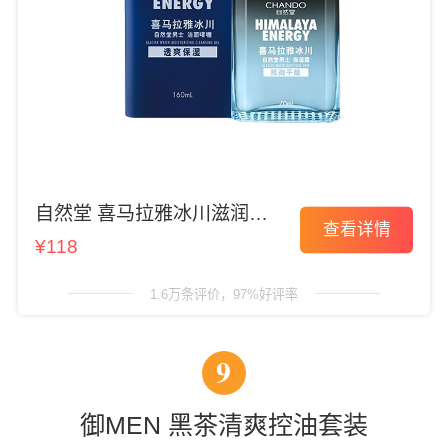
自然堂 喜马拉雅冰川滋润套
查看详情
装
¥118
1.6万条评价，97%好评率
9
御MEN 黑茶清爽控油套装