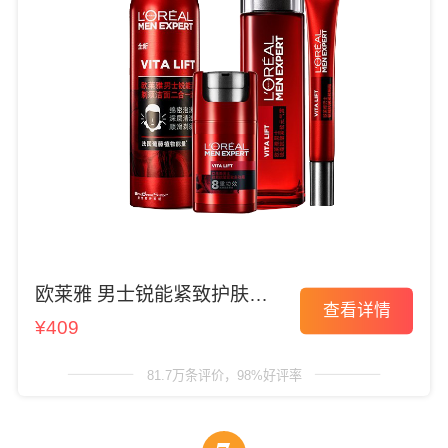
欧莱雅 男士锐能紧致护肤套
查看详情
装
¥409
81.7万条评价，98%好评率