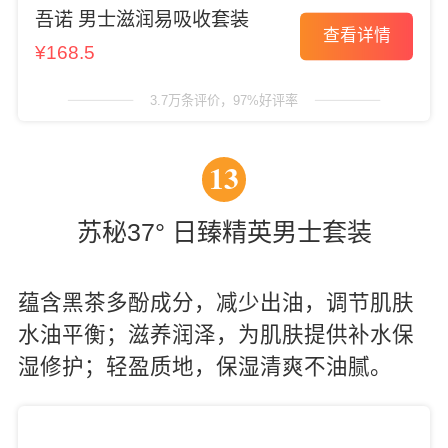
吾诺 男士滋润易吸收套装
查看详情
¥168.5
3.7万条评价，97%好评率
13
苏秘37° 日臻精英男士套装
蕴含黑茶多酚成分，减少出油，调节肌肤
水油平衡；滋养润泽，为肌肤提供补水保
湿修护；轻盈质地，保湿清爽不油腻。