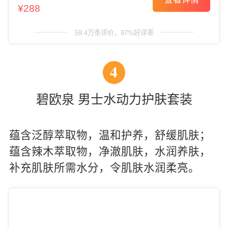
¥288
59.4万条评价，97%好评率
4
碧欧泉 男士水动力护肤套装
蕴含泛醇萃取物，温和护养，舒缓肌肤；
蕴含辣木萃取物，净澈肌肤，水润养肤，
补充肌肤所需水分，令肌肤水润柔亮。