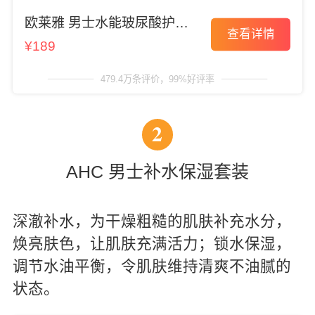
欧莱雅 男士水能玻尿酸护肤
查看详情
套装
¥189
479.4万条评价，99%好评率
2
AHC 男士补水保湿套装
深澈补水，为干燥粗糙的肌肤补充水分，
焕亮肤色，让肌肤充满活力；锁水保湿，
调节水油平衡，令肌肤维持清爽不油腻的
状态。