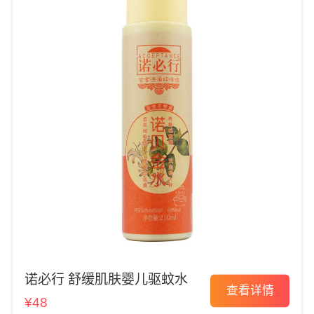
诺必行 舒缓肌肤婴儿驱蚊水
查看详情
¥48