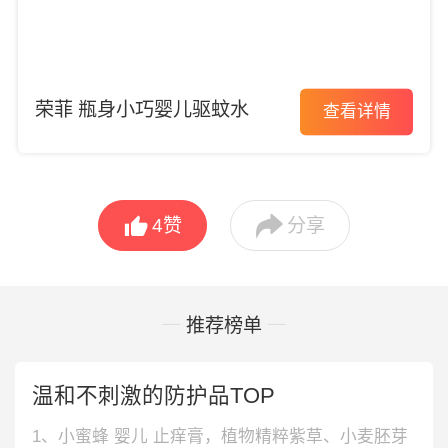
荣菲 瓶身小巧婴儿驱蚊水
查看详情


4
赞
分享
推荐榜单
温和不刺激的防护品TOP
1、小蜜蜂 婴儿 止痒膏，植物精粹紫草、小麦胚芽