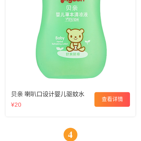
贝亲 喇叭口设计婴儿驱蚊水
查看详情
¥20
4