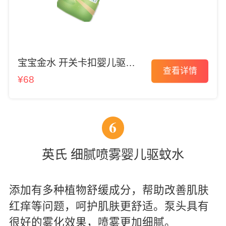
宝宝金水 开关卡扣婴儿驱蚊
查看详情
水
¥68
6
英氏 细腻喷雾婴儿驱蚊水
添加有多种植物舒缓成分，帮助改善肌肤
红痒等问题，呵护肌肤更舒适。泵头具有
很好的雾化效果，喷雾更加细腻。