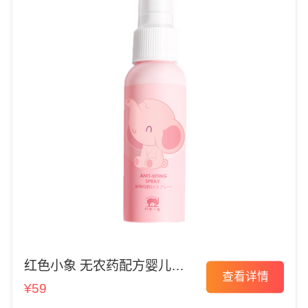
红色小象 无农药配方婴儿驱
查看详情
蚊水
¥59