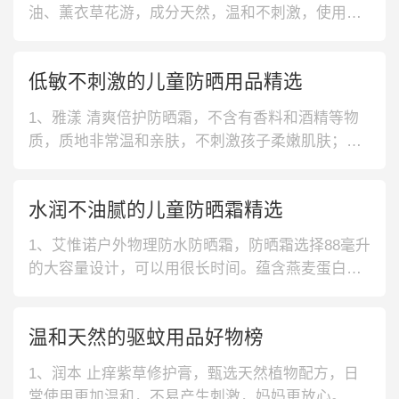
油、薰衣草花游，成分天然，温和不刺激，使用更
放心。小巧便携，室内室外，安心呵护。2、妈妈宝
贝 婴幼儿 防晒滋润乳液，天然萃取植物精华，无色
低敏不刺激的儿童防晒用品精选
素、无香料安全放心。SPF23/PA++，呵护肌肤。
一款宝宝和大人日常都可以使用的产品。3、和光堂
1、雅漾 清爽倍护防晒霜，不含有香料和酒精等物
儿童 防护贴，
质，质地非常温和亲肤，不刺激孩子柔嫩肌肤；瓶
身小巧精致，既方便外出携带，又方便日常使用。
2、香蕉船 儿童净护防晒喷雾，采用了喷雾式设
水润不油腻的儿童防晒霜精选
计，可以均匀喷洒在肌肤表面，使用方便；不仅成
分温和，而且质地也轻薄，没有明显的黏腻感，清
1、艾惟诺户外物理防水防晒霜，防晒霜选择88毫升
爽舒适。3、水宝宝 无泪配方防晒霜
的大容量设计，可以用很长时间。蕴含燕麦蛋白提
取物，帮助维持肌肤水润。2、和光堂宝宝日常防晒
霜，萃取天然桃叶精华，具有很好的保湿功效而且
温和天然的驱蚊用品好物榜
不油腻。无色素无香料的添加，清洗方便。3、雅漾
清爽倍护防晒霜，蕴含百分之六十的活泉水，温和
1、润本 止痒紫草修护膏，甄选天然植物配方，日
的配方不会阻塞毛孔。清爽不油
常使用更加温和，不易产生刺激，妈妈更放心。蕴