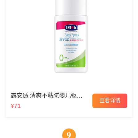
露安适 清爽不黏腻婴儿驱蚊
查看详情
水
¥71
9