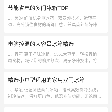
节能省电的多门冰箱TOP
1、美的 纤薄机身电冰箱，双变频技术，运转平
稳，充分锁住食材的新鲜口感，兼具营养与好味
道；净味抗菌，保持空气清新，抑制细菌生成，健
康安心。2、海尔 一级能效三门冰箱，一级能效，
电脑控温的大容量冰箱精选
减少电损耗量，低碳环保，省电又节能；环抱式的
立体出风技术，快速制冷，温度分布均衡，避免食
1、容声 离子净味冰箱，536L大容量，轻松容纳一
物水分过度流失。3、容声 十字对开冰
周食材，减少您的购买频次。离子净味技术，将异
味气体分解为无害的水和二氧化碳，保持良好储鲜
环境。2、美菱 触控式冰箱，LED触摸屏，多种模
精选小户型适用的家用双门冰箱
式一触即达，满足您的多样化养鲜需求。开门超时
报警功能，超过60S没有关门会自动报警，使用更
1、华凌 低温补偿两门冰箱，搭载高效制冷系统，
贴心。3、美的 精细储鲜
制冷快速，保鲜更出色，低温补偿功能，无论四季
变换温度自适应，天南地北都能用。2、美的 家用
双门冰箱，采用HIPS环保内胆，可直接接触食材，