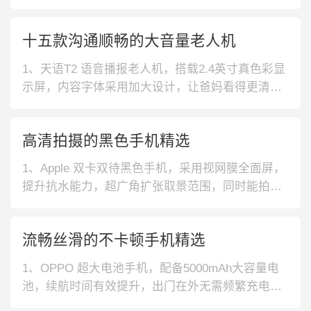
液冷散热系统，热量快速散发，高性能持续输出。
2、华为P50Pro 长续航手机，内置高性能动效引
十五款沟通顺畅的大音量老人机
擎，内容加载无需等待，使用稳定流畅。此外其通
过莱茵安全认证，充电快速又安全，告别电慌。3、
1、天语T2 语音播报老人机，搭载2.4英寸真色彩显
Apple 高清
示屏，内容字体采用加大设计，让爸妈看得更清
晰。此外采用全贴合锌合金边框设计，手感更舒
适。2、纽曼N99 三防老人机，采用独立加大按键设
高清拍摄的黑色手机精选
计，可设置九组亲情号码，使用更便利。此外采用
防滑结构设计，搭配钢化防爆屏幕，更经久耐用。
1、Apple 双卡双待黑色手机，采用视网膜全面屏，
3、索爱Z6S 翻盖老人机
提升抗水能力，超广角扩张取景范围，同时能拍摄
高清视频，编辑制作更方便，夜景拍摄光线明亮。
2、小米 高刷直屏 黑色手机，采用晓龙处理器，降
流畅丝滑的不卡顿手机精选
低功耗提升游戏速度，运行高速加载更快不用等
待，针孔屏提升视野范围，色域广画面真实色准。
1、OPPO 超大电池手机，配备5000mAh大容量电
3、vivo 高通骁龙 黑
池，续航时间有效提升，出门在外无需频繁充电，
使用更加便捷。搭4800万超清四摄，拍照更加清