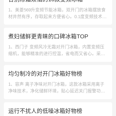
1、美菱569升变频节能冰箱，双开门的冰箱摆放食
材井然有序，存取起来方便省心。0.1度变频技术，
减少温度波动，实现恒温级保鲜，让食材更鲜活。
2、格力变频风冷多门冰箱，这款冰箱的面板采用多
煮妇储鲜更青睐的口碑冰箱TOP
层工艺，防油污易清洁，方便日常打理。采用黄金
高腰线设计，不磕碰厨房台面，开门更自由。3、海
1、西门子 变频风冷无霜对开门冰箱，内置变频压
信法式多门电冰箱，这款多
缩机，能够精准的进行控温，省电而又省心。采用
嵌入式的门把手，能够留住更多的空间，简约时
尚，更具品味。2、西门子 变频风冷无霜对开门冰
均匀制冷的对开门冰箱好物榜
箱，拥有自动除霜设计，能够有效提升制冷效率，
使得冰箱温度适宜，恒温保鲜。610升大容量空间，
1、容声 离子净味对开门冰箱，这款冰箱采用离子
可以满足日常的存储需求。3、美
净味技术，净化储鲜环境，贴心延迟关门报警功
能，避免冷气流失，节能省电。2、海尔 多路送风
对开门冰箱，多路送风设计，冷气均匀温度波动
运行不扰人的低噪冰箱好物榜
小，食材久存鲜不变，EDO净味保鲜，自动释放负