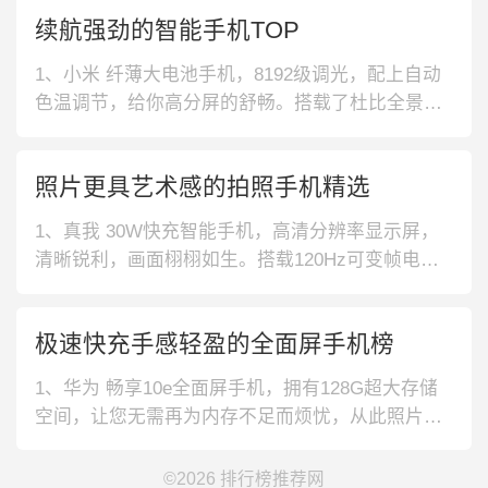
的稳定。2、荣耀 快充大屏手机，支持双卡双待，
续航强劲的智能手机TOP
能自动切换网络，给你更流畅的网络，能随时获得
最新资讯，还搭载了多功能NFC，出行不用带各种
1、小米 纤薄大电池手机，8192级调光，配上自动
卡更方便。3、华为 视频
色温调节，给你高分屏的舒畅。搭载了杜比全景
声，音质清晰响亮，聆听更畅快。2、realme 屏幕
指纹 手机，配备120Hz柔性屏，带来快速的刷新和
照片更具艺术感的拍照手机精选
流畅的画面，娱乐体验感更佳。支持双卡双5G待
机，保证网速时刻稳定流畅。3、OPPO 大电池5G
1、真我 30W快充智能手机，高清分辨率显示屏，
手机，搭载4
清晰锐利，画面栩栩如生。搭载120Hz可变帧电竞
屏，节能高帧率显示，远近皆适宜，满足你不同拍
摄需求。2、vivo 自然柔光拍照手机，优化摄像，
极速快充手感轻盈的全面屏手机榜
明暗鲜明有度，光下准确捕捉色彩细节。67万高跑
分旗舰芯片，八核旗舰芯片，6nm 先进制程高跑
1、华为 畅享10e全面屏手机，拥有128G超大存储
分，运行流畅。3、
空间，让您无需再为内存不足而烦忧，从此照片随
心拍、应用随心下。更有5000毫安大电池，为续航
加分。2、小米8A 人脸解锁手机，拥有5000毫安大
©2026
排行榜推荐网