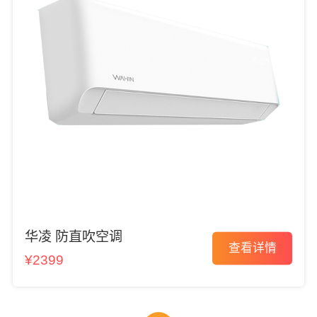
华凌 防直吹空调
查看详情
¥2399