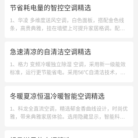
节省耗电量的智控空调精选
1、华凌 多维度送风空调，白色面板，搭配金色线
条，高贵典雅，挂在墙壁上可提升家居格调。配备
弧形大导风板，多维度送风，整屋清凉无死角。2、
美的 新一级能效空调，新一级能效，节能省电，夏
急速清凉的自清洁空调精选
季想开就开，再也不用为耗电而担忧。搭载全直流
变频系统，30s速冷、60s速热，节省等待时间。
1、格力 变频冷暖独立除湿 空调，采用新一级能效
3、美的 180°旋转循环
标准，运行更节能省电。采用56℃自清洁技术，深
度洁净蒸发器，保持出风清新洁净。2、康佳 一键
节能 空调，采用品牌压缩机，动力强劲稳定，快速
冬暖夏凉恒温冷暖智能空调精选
制冷无需久等。具有强力除湿功能，运行时产生空
气对流循环，有效防止墙体发霉。3、格力 除湿智
1、科龙全直流空调，精选郁金香曲线设计，时尚优
能WIFI 空调，大风量
雅，带来典雅家居体验。选用隐藏显示，智能科
技，不仅美观更时尚。2、奥克斯速冷空调，手机远
程智控设计，操作简单，出门忘关也不用担心。百