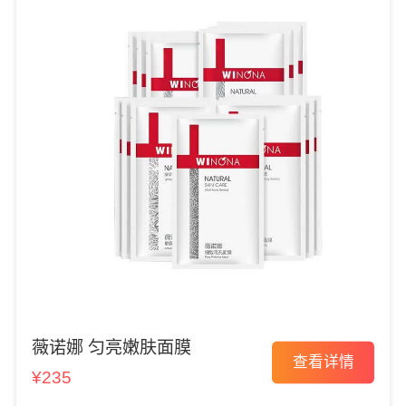
薇诺娜 匀亮嫩肤面膜
查看详情
¥235