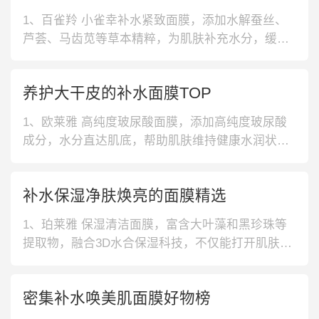
1、百雀羚 小雀幸补水紧致面膜，添加水解蚕丝、
芦荟、马齿苋等草本精粹，为肌肤补充水分，缓解
肌肤干燥。富含玻尿酸，补水保湿多效合一，提升
肌肤自身水合度。2、百雀羚 补水紧致淡纹原液面
养护大干皮的补水面膜TOP
膜，99.55%酵母精粹，高活成分提升细胞活力，强
韧肌肤屏障。冬虫夏草、灵芝等珍贵精粹，多效滋
1、欧莱雅 高纯度玻尿酸面膜，添加高纯度玻尿酸
养肌肤，改善肌肤肤质。3、
成分，水分直达肌底，帮助肌肤维持健康水润状
态。搭配温和配方，使用更安心，适合多种肤质人
群。2、玉兰油 革糖素面膜，蕴含革糖素成分，提
补水保湿净肤焕亮的面膜精选
亮效果良好，成为甜食沉迷者理想选择，面容白皙
不泛黄。具有良好补水特点，使用后肌肤饱满不粗
1、珀莱雅 保湿清洁面膜，富含大叶藻和黑珍珠等
糙。3、自然堂 喜马拉雅冰川水面膜
提取物，融合3D水合保湿科技，不仅能打开肌肤补
水通道，促进水分的吸收，还能锁住深层水分，滋
养肌肤。2、SNP 免洗睡眠面膜，内含金丝燕窝提
密集补水唤美肌面膜好物榜
取物，可以帮助肌肤补充胶原蛋白，使肌肤更有弹
力。深海复方海藻和透明质酸，有效缓解肌肤干燥