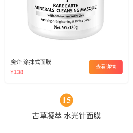
魔介 涂抹式面膜
查看详情
¥138
15
古草凝萃 水光针面膜