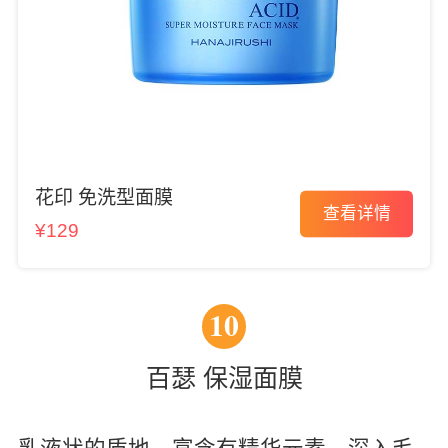
花印 免洗型面膜
查看详情
¥129
10
百瑟 保湿面膜