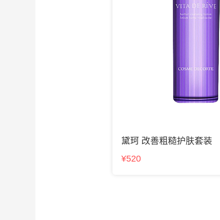
黛珂 改善粗糙护肤套装
¥520