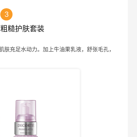
3
善粗糙护肤套装
肌肤充足水动力。加上牛油果乳液，舒张毛孔，