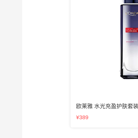
欧莱雅 水光充盈护肤套
¥389