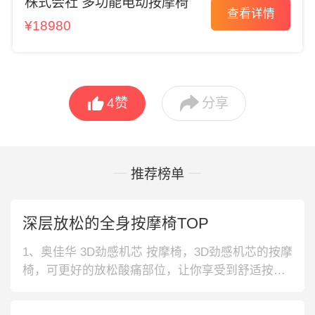
株式会社 多功能电动按摩椅
查看详情
¥18980


4
赞
分享
推荐榜单
深层放松的全身按摩椅TOP
1、奥佳华 3D劲感机芯 按摩椅，3D劲感机芯的按摩
椅，可更好的放松酸痛部位，让你享受到舒适按
摩。PU皮材质设计，令按摩椅持久不磨损。2、奥
佳华 多重保护 按摩椅，3D凸点滚轮的按摩椅，可