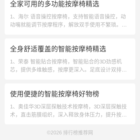
全家可用的多功能按摩椅精选
深入刺激足底的穴位，为双脚带来更为舒适的放
松。内部多重保护设计，更好的保障按摩安全。3、
1、海尔 语音操控按摩椅，支持智能语音操控，动
奥佳华 压感式传感器 按
动嘴就能调节按摩程序，解放双手使用不繁琐。内
置八套经典按摩程序，轻松满足全家人的需求。2、
联想 艾草加热按摩椅，腰背恒温艾草加热，让暖意
全身舒适覆盖的智能按摩椅精选
直达全身，促进血液循环，避免忽冷忽热。配置蓝
光1080P液晶触控屏，想要的功能一触即达。3、奥
1、荣泰 智能贴合按摩椅，智能贴合的3D劲感机
克斯 独立环抱气囊按摩椅
芯，提供多维触感，按摩更深入。足底设计双排刮
痧滚轮系统，按摩小腿上下行走，缓解腿部压力。
2、荣泰 零重力结构按摩椅，采用零重力太空舱设
使用便捷的智能按摩椅好物榜
计，身体如置云端，带来更舒适的按摩体验。设计1
7种按摩程序，用户可自行调节，满足不同按摩需
1、奥佳华3D深层探触技术按摩椅，3D深层探触技
求。3、ihoco 腰部恒温按
术，直击筋膜组织，深入释放身体压力，提升按摩
效果；智能型侦科技，能够检测使用者的体型，进
行针对性按摩。2、奥佳华智能AI语音按摩椅，具备
©2026
排行榜推荐网
AI语音功能，实现语音交互，说话就能操控按摩