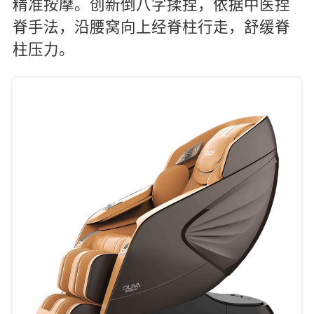
精准按摩。创新倒八字揉捏，依据中医捏
脊手法，沿腰窝向上经脊柱行走，舒缓脊
柱压力。