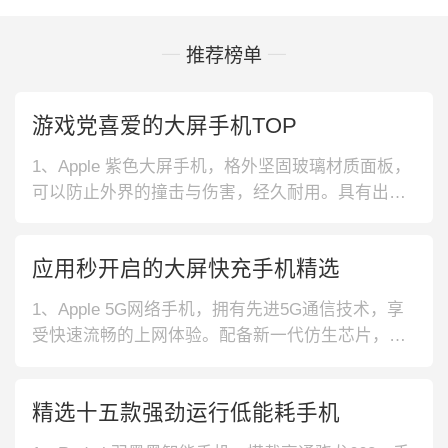
推荐榜单
游戏党喜爱的大屏手机TOP
1、Apple 紫色大屏手机，格外坚固玻璃材质面板，
可以防止外界的撞击与伤害，经久耐用。具有出色
的防水性能，可以在2m深的水中停留30分钟。2、
荣耀 超级快充大屏手机，后盖采用真空镀膜工艺制
应用秒开启的大屏快充手机精选
作，折射出北欧梦幻般的光影，十分的吸睛。搭载6
6w超级快充技术，充电能力可以大幅度的提升。
1、Apple 5G网络手机，拥有先进5G通信技术，享
3、努比亚 骁龙88
受快速流畅的上网体验。配备新一代仿生芯片，性
能强劲，告别游戏卡顿。2、Redmi 红外遥控 手
机，采用专业级广色域大屏，让视频画面更生动逼
精选十五款强劲运行低能耗手机
真。配备JBL声学系统，声音细腻开阔，还原真实
听感。3、OPPO 后置多摄手机，后置高清多摄组