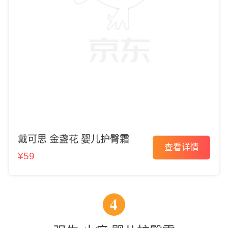
戴可思 金盏花 婴儿护臀霜
查看详情
¥59
4