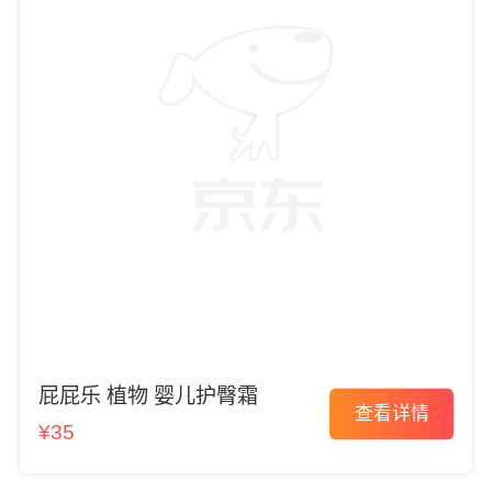
屁屁乐 植物 婴儿护臀霜
查看详情
¥35