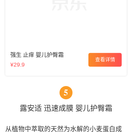
强生 止痒 婴儿护臀霜
查看详情
¥29.9
5
露安适 迅速成膜 婴儿护臀霜
从植物中萃取的天然为水解的小麦蛋白成