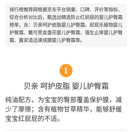
排行榜推荐网根据京东平台销量、口碑、评价等指标，
综合分析对比后，甄选出精选防止红屁屁的婴儿护臀霜
榜单，含：贝亲呵护皮脂婴儿护臀霜、屁屁乐植物婴儿
护臀霜、戴可思金盏花婴儿护臀霜、强生止痒婴儿护臀
霜、露安适迅速成膜婴儿护臀霜等。
1
贝亲 呵护皮脂 婴儿护臀霜
纯油配方，为宝宝的臀部覆盖保护膜，减
少了摩擦；含有植物甘草精华，能够舒缓
宝宝红屁屁的不适。