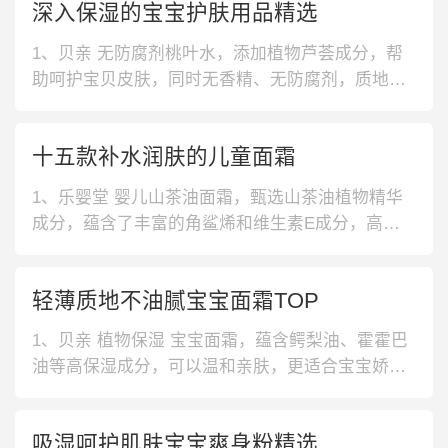
深入保湿的宝宝护肤用品精选
1、贝亲 无防腐剂桃叶水，添加植物芦荟成分，帮
助呵护宝贝皮肤，同时无香精、无防腐剂，质地温
和，无刺激。液态凝露质地，不会有飞粉的烦恼。
2、戴可思 金盏花护肤身体乳，提取丰富的金盏花
十五款补水润肤的儿童面霜
精华，帮助温和舒缓，缓解肌肤泛红不适感。复配
角鲨烷和芦荟提取物，保湿能力更好，肌肤不干
1、乐婴堂 婴儿山茶油面霜，甄选山茶油植物精华
燥。3、强生 活力多肽润肤露，含有
成分，蕴含了丰富的角鲨烯和维生素E成分，高效
补水，深层滋养宝宝肌肤。弱酸性配方，上脸不刺
激。2、妈妈宝贝 婴儿滋润乳霜，严选保湿成分，
轻薄质地不油腻宝宝面霜TOP
混合了接近婴儿胎脂的保湿成分，含有8种氨基酸营
养成分，润滑滋养肌肤。质地细腻柔滑，清爽易吸
1、贝亲 植物保湿 宝宝面霜，蕴含鳄梨油、霍霍巴
收。3、Boiron金盏花婴儿
油等高保湿成分，可以温和亲肤，更适合宝宝娇嫩
的肌肤。还有人性化瓶口设计，拿握方便。2、戴•
可•思 保湿护理 宝宝面霜，富含鳄梨油等植物油脂
吸湿呵护肌肤宝宝爽身粉精选
和金盏花提取物等多种保湿护理成分，能够舒缓宝