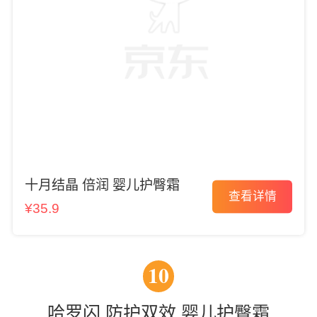
十月结晶 倍润 婴儿护臀霜
查看详情
¥35.9
10
哈罗闪 防护双效 婴儿护臀霜