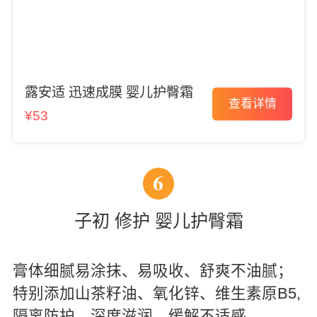
露安适 迅速成膜 婴儿护臀霜
查看详情
¥53
6
子初 修护 婴儿护臀霜
膏体细腻易涂抹、易吸收、舒爽不油腻；
特别添加山茶籽油、氧化锌、维生素原B5,
隔离防护，深度滋润，缓解不适感。