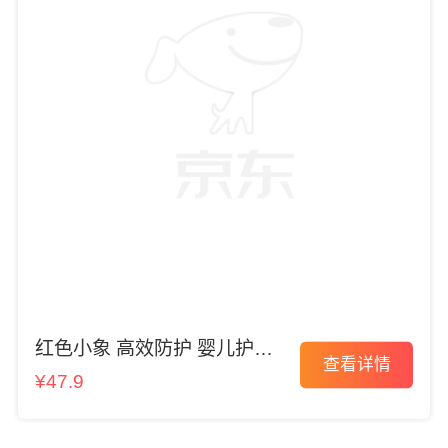
红色小象 高效防护 婴儿护臀
查看详情
霜
¥47.9