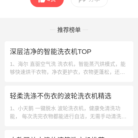
推荐榜单
深层洁净的智能洗衣机TOP
1、海尔 直驱空气洗 洗衣机，智能蒸汽烘模式，能
够快速烘干衣物，净衣更护衣，衣物更蓬松，还可
以深入衣物纤维祛除螨虫，穿着更安心。2、小天鹅
静音变频 洗衣机，甄选静音变频电机，动力强劲稳
轻柔洗涤不伤衣的波轮洗衣机精选
定，能够深层洁净衣物，守护家人健康，还设计了
多种洗涤模式，可以灵活选择。3、美的 消毒煮洗
1、小天鹅 一键脱水 波轮洗衣机，健康免清洗功
洗衣机，高温煮洗，能够
能， 每次洗完衣物都能进行自洁，无需手动清洗。
喷瀑波轮与水滴螺旋内桶搭配，冲刷力升级，轻松
应对顽固污渍。2、海尔 漂甩二合一 波轮洗衣机，