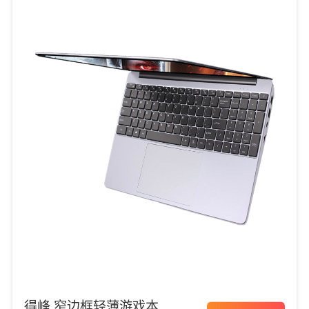
得峰 窄边框轻薄游戏本