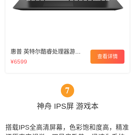
惠普 英特尔酷睿处理器游戏
查看详情
本
¥6599
7
神舟 IPS屏 游戏本
搭载IPS全高清屏幕，色彩饱和度高，精准