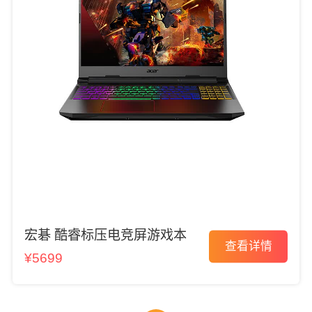
宏碁 酷睿标压电竞屏游戏本
查看详情
¥5699