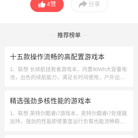


4
赞
分享
推荐榜单
十五款操作流畅的高配置游戏本
1、联想 长续航拯救者游戏本，内置80Wh大容量电
池，出色的续航能力，满足长时间使用，户外出行
时给你满满的安全感。DC调光无频闪，视觉更舒
适。2、华硕 电竞屏游戏本，使用了144Hz高刷新
精选强劲多核性能的游戏本
率电竞屏，视野宽阔，为你带来沉浸式的游戏体
验。内置RGB炫彩影刃键盘，暗光环境下也能精准
1、联想 英特尔酷睿i7游戏本，英特尔酷睿i7处理器
输入。3、华硕 高刷新电
加持，强劲的性能即使重度运行负载也能流畅稳
定，游戏时稳定不卡顿，更加尽兴畅快。2、机械师
全面屏游戏本，搭载高清全面屏，大大提升了观看