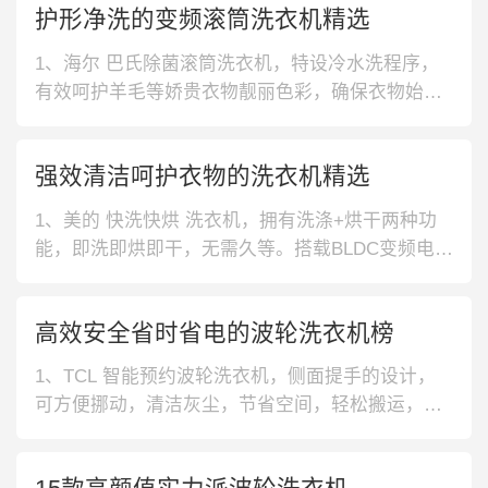
护形净洗的变频滚筒洗衣机精选
1、海尔 巴氏除菌滚筒洗衣机，特设冷水洗程序，
有效呵护羊毛等娇贵衣物靓丽色彩，确保衣物始终
保持平整有型。而且内置BLDC变频电机，高效净洗
同时更低噪。2、松下 高温除菌滚筒洗衣机，稀土
强效清洁呵护衣物的洗衣机精选
永磁BLDC电机确保动力精确输出，降低运行噪音。
配合525mm大直径内筒及变频三维立体洗，带来高
1、美的 快洗快烘 洗衣机，拥有洗涤+烘干两种功
效衣物洗护体验。3、
能，即洗即烘即干，无需久等。搭载BLDC变频电
机，运行噪音低至50分贝，安静不打扰。2、美的
变频静音 洗衣机，采用BLDC变频电机，降低噪
高效安全省时省电的波轮洗衣机榜
音，实现静音洗涤。支持双重蒸汽抗菌除螨，多种
洗涤程序，满足多样使用需求。3、小天鹅 银离子
1、TCL 智能预约波轮洗衣机，侧面提手的设计，
除菌 洗衣机，搭载纳米
可方便挪动，清洁灰尘，节省空间，轻松搬运，省
时省力，魔术过滤盒的设计，可过滤杂质可拆卸清
洗，干净卫生。2、海尔 漂甩一体波轮洗衣机，24