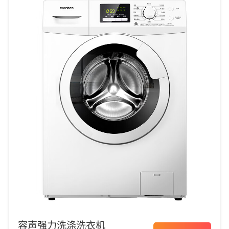
容声强力洗涤洗衣机