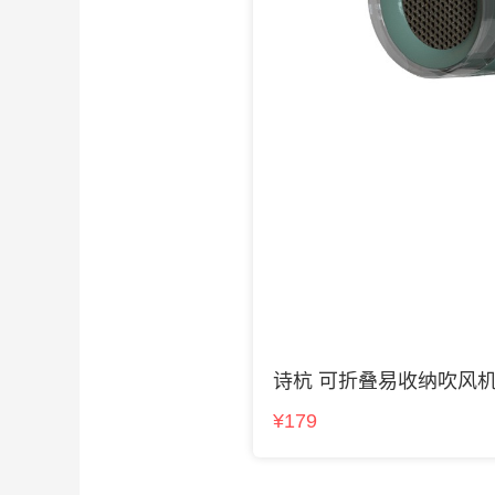
诗杭 可折叠易收纳吹风
¥179