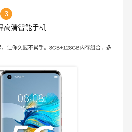
3
屏高清智能手机
，让你久握不累手。8GB+128GB内存组合，多