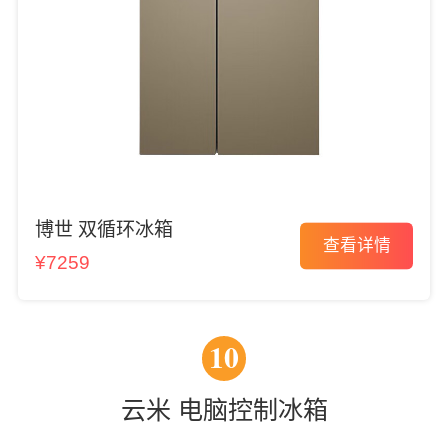
博世 双循环冰箱
查看详情
¥7259
10
云米 电脑控制冰箱