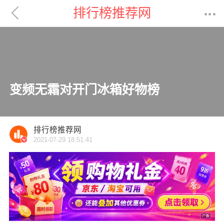

排行榜推荐网

变频无霜对开门冰箱好物榜
排行榜推荐网
2021-07-29 18:51:41
