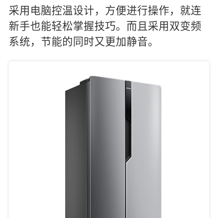
采用电脑控温设计，方便进行操作，就连
新手也能轻松掌握技巧。而且采用双变频
系统，节能的同时又更加静音。