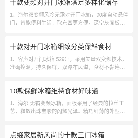
十款变频对开门冰箱满足多样化储存
1、海尔双变频风冷无霜对开门冰箱，90度自动悬停
门，智能便利生活，取东西更方便。深空灰面板，
给人一种优雅、低调又神秘的感觉，提升家居品
位。2、西门子变频风冷无霜对开门冰箱，白色金属
十款对开门冰箱细致分类保鲜食材
面板，给人一种简约大气之美。并联双循环系统，
有效防止冰箱串味问题产生，保持食材新鲜口感，
1、容声对开门冰箱 529升，采用矢量双变频技术，
美味健康。3、容声对开门电冰箱，
准确控温，持久保鲜，双瀑布风道，食材不黏连，
享受原生口感，超大空间，整只羊腿也能容纳下。
2、美菱对开门冰箱 569升，美菱0.1度双变频技
10款保鲜冰箱维持食材好味道
术，减少温度波动，精确控温，保鲜效果提升，让
食材更鲜活，实现恒温级保鲜，一级能效，省电省
1、海尔 无霜变频冰箱，面板采用了经典的拉丝工
钱。3、云米对开门冰箱
艺，释放出珠宝般的闪耀光泽。精巧纤薄的外型，
节省了厨房的占地面积，且更容易嵌入橱柜。2、美
菱 十字对开门冰箱，彩晶玻璃面板具有耐刮磨、色
点缀家居新风尚的十款三门冰箱
泽新以及易打理的特点，且日常打理比较容易。搭