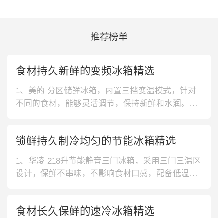
推荐榜单
食材持久新鲜的变频冰箱精选
1、美的 分区储鲜冰箱，内置三挡变温模式，针对
不同的食材，能够灵活调节，保持新鲜和水润。加
上分区设计，可以精细储鲜，不仅摆放有序，而且
不易串味。2、美的 家用大容量冰箱，这款具有508
锁鲜持久制冷均匀的节能冰箱精选
L大容量，不论是鸡鸭鱼肉，还是果蔬饮料，都能轻
松驾驭，满足全家食用需求，无需频繁买菜更方
1、华凌 218升节能静音三门冰箱，采用三门三温区
便。3、TCL 负离子养鲜冰
设计，保鲜不串味，不影响食材口感，配备低温补
偿模式，确保冰箱时刻稳定运行。2、西门子 484升
变频四门冰箱，采用轻触式按键设计，反应灵敏迅
食材长久保鲜的速冷冰箱精选
速，使用更方便，双LED照明灯，食物一目了然，