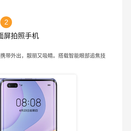
2
面屏拍照手机
松携带外出，靓丽又吸睛。搭载智能眼部追焦技