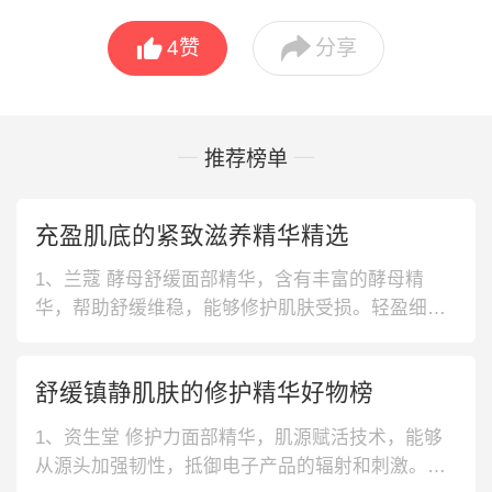


4
赞
分享
推荐榜单
充盈肌底的紧致滋养精华精选
1、兰蔻 酵母舒缓面部精华，含有丰富的酵母精
华，帮助舒缓维稳，能够修护肌肤受损。轻盈细腻
蛋清质地，带来清爽肤感，涂抹后能够快速吸收。
2、赫莲娜 绿宝瓶强韧修护面部精华，提取深海植
舒缓镇静肌肤的修护精华好物榜
物海洋堇精华，纯度较高，易于吸收，给肌肤提供
密集呵护。具备较好的渗透能力，渗透直达肌底，
1、资生堂 修护力面部精华，肌源赋活技术，能够
帮助强韧肌肤屏障。3、兰蔻 玫瑰水
从源头加强韧性，抵御电子产品的辐射和刺激。并