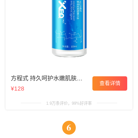
方程式 持久呵护水嫩肌肤精
查看详情
华
¥128
1.9万条评价，99%好评率
6