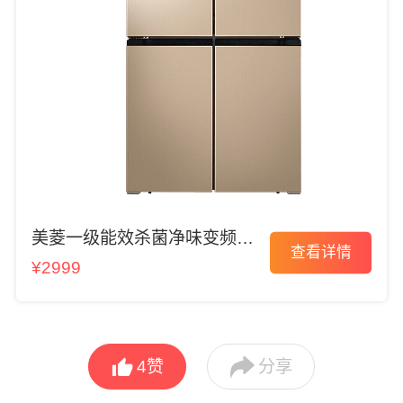
美菱一级能效杀菌净味变频冰
查看详情
箱
¥2999


4
赞
分享