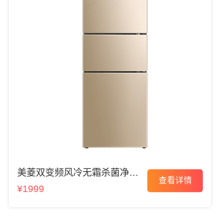
美菱双变频风冷无霜杀菌净味
查看详情
冰箱
¥1999