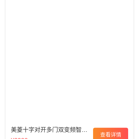
美菱十字对开多门双变频智能
查看详情
冰箱