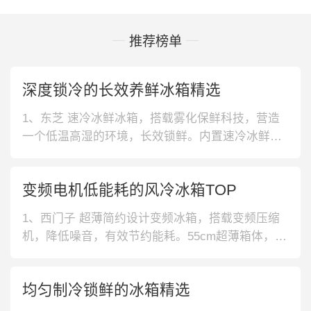
推荐榜单
深度锁冷的长效养鲜冰箱精选
1、东芝 速冷冰鲜冰箱，搭载雾化保鲜科技，营造
一个低温高湿的环境，长效锁鲜。内置速冷冰鲜
室，三种温度模式自由灵活选择，更好的放置不同
食材。2、东芝 雾化保鲜冰箱，内置雾化保鲜科
变频电机低能耗的风冷冰箱TOP
技，令果蔬保鲜14天如新摘，锁住果蔬的新鲜口
感。Pure BIO空间除菌净味，食材保鲜更放心。3、
1、西门子 超薄简约设计变频冰箱，搭载变频压缩
东芝 光触媒祛味冰箱，光触
机，降低噪音，有效节约能耗。55cm超薄箱体，为
厨房省空间，轻松嵌入橱柜安装，尽显家中整洁大
气！2、西门子 升级旋转制冰变频冰箱，简约经典
均匀制冷锁鲜的冰箱精选
的对开门冰箱，拥有608升海量空间，变频风冷无霜
储鲜更加水润，免除霜烦恼。配有升级旋转制冰空