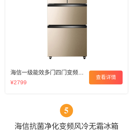
海信一级能效多门四门变频电
查看详情
冰箱
¥2799
5
海信抗菌净化变频风冷无霜冰箱