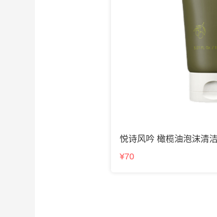
悦诗风吟 橄榄油泡沫清
¥70