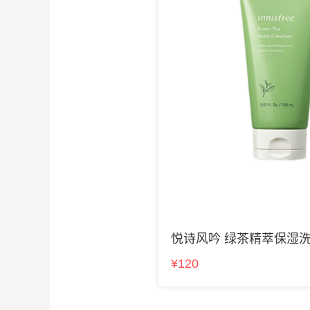
悦诗风吟 绿茶精萃保湿
¥120