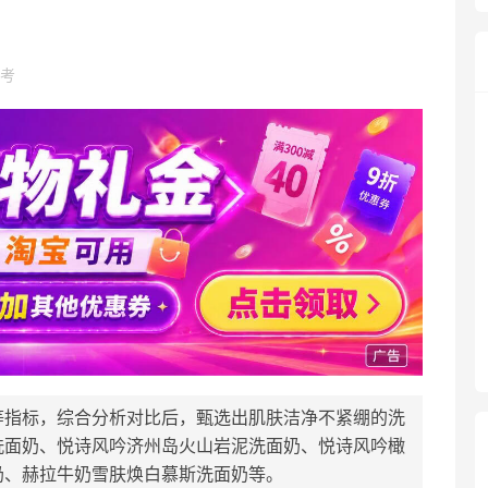
考
等指标，综合分析对比后，甄选出肌肤洁净不紧绷的洗
洗面奶、悦诗风吟济州岛火山岩泥洗面奶、悦诗风吟橄
奶、赫拉牛奶雪肤焕白慕斯洗面奶等。