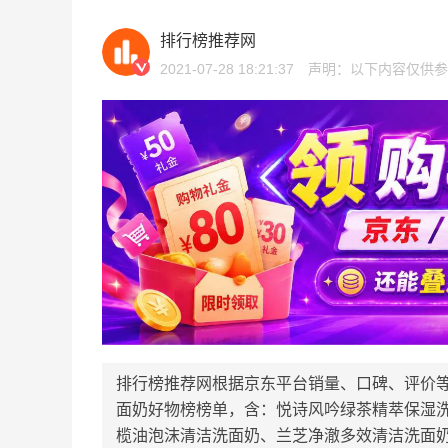
排行榜推荐网
2021-07-28 18:21:37
声明：以下内容仅供参
排行榜推荐网根据京东平台销量、口碑、评价
面奶好物榜榜单，含：悦诗风吟绿茶精萃保湿
榄油泡沫清洁洗面奶、兰芝净澈多效清洁洗面