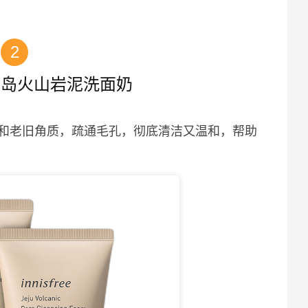
2
州岛火山岩泥洗面奶
和老旧角质，疏通毛孔，彻底清洁又温和，帮助