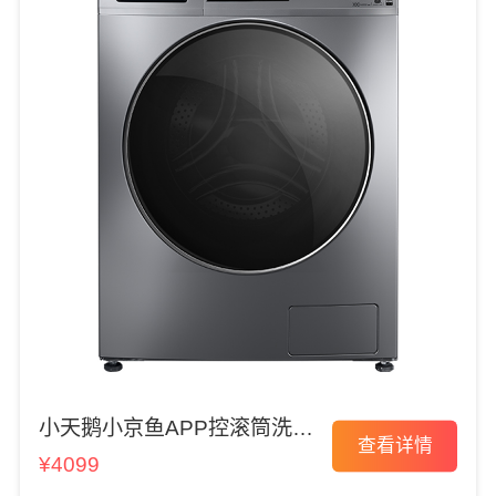
小天鹅小京鱼APP控滚筒洗衣
查看详情
机
¥4099