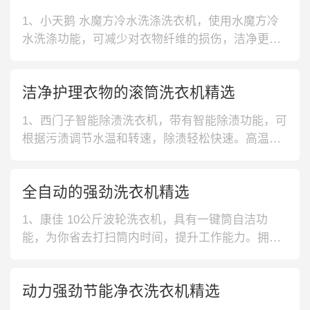
1、小天鹅 水魔方冷水洗涤洗衣机，使用水魔方冷
水洗涤功能，可减少对衣物纤维的损伤，洁净更护
衣。通过德国VED认证，性能稳定，功能强悍。2、
西门子 宽屏LED洗衣机，具有多种专业洗涤程序，
洁净护理衣物的滚筒洗衣机精选
可根据衣物材质尽显选择，实用又护衣。设有宽屏L
ED，各种操作按钮一目了然，操作便捷。3、创维
1、西门子智能除渍洗衣机，带有智能除渍功能，可
15分快洗洗衣机，支
根据污渍调节水温和转速，除渍轻松快速。高温筒
自洁功能，可避免内筒二次污染，洗衣更加安心。
2、西门子智能添加洗衣机，带有智能添加功能，只
全自动的强劲洗衣机精选
需投放一次洗涤剂，洗衣更加省心。高温水洗程
序，去除过敏因子，呵护肌肤敏感的人群。3、比佛
1、康佳 10公斤波轮洗衣机，具有一键筒自洁功
利水魔方护形护色洗衣机，采用纳米
能，为你省去打扫筒内时间，提升工作能力。拥有
加深内桶设计，提高洗涤容量，为你减少洗衣次
数。2、博世 防过敏滚筒洗衣机，拥有干衣烘功
动力强劲节能净衣洗衣机精选
能，不需要水洗，也能洁净衣服。设有防敏洗功
能，轻松去除爱宠得毛发，减少家人敏感肌肤。3、