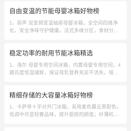
自由变温的节能母婴冰箱好物榜
1、容声 双变频变温抽屉母婴冰箱，全空间四维净
化，安全净味守护健康。法式多维分区，食材分类
摆放更科学。专属母婴密封变温抽屉，温度波动
小，营养不易流失。2、容声 多功能变温抽屉母婴
稳定功率的耐用节能冰箱精选
冰箱，尊享专储空间，彩妆、珍品新鲜呵护。贵金
属触媒实现全空间高效分解异味，大容量分区储
1、海尔 母婴专用空间冰箱，内置母婴专用空间，4
存，专属母婴变温空间，贴心呵护宝宝食
摄氏度恒温储鲜，保证母乳营养充足不流失。哑光
抗菌面板，环保材质绿色安全，防止指纹残留。2、
卡萨帝 智慧交互冰箱，智慧交互设计，出门在外也
精细存储的大容量冰箱好物榜
能时刻知晓机体的工作状态，便于随时调节。隐藏
式把手，打造一体式柔和美感，融合橱柜更自然。
1、卡萨帝十字对开门冰箱，采用素色暮云黑配色，
3、海尔 一级双变频冰箱，采
低调中尽显轻奢品味，提升厨房的颜值；纤薄机
身，可轻松嵌入柜体，摆放更省空间，打造一体化
厨房。2、西门子零度保鲜冰箱，452L大容量设