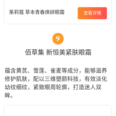
茱莉蔻 草本青春焕妍眼霜
查看详情
9
佰草集 新恒美紧肤眼霜
蕴含黄芪、雪莲、雀麦等成分，能够滋养
修护肌肤，配以三维塑颜科技，有效淡化
幼纹细纹，紧致眼周轮廓，打造迷人双
眸。