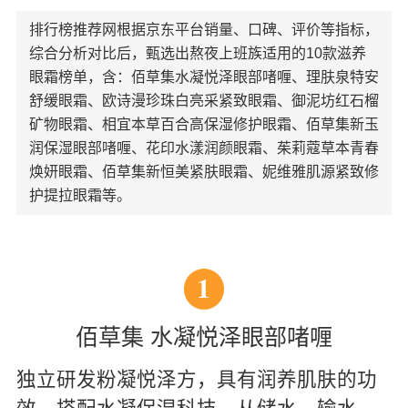
排行榜推荐网根据京东平台销量、口碑、评价等指标，
综合分析对比后，甄选出熬夜上班族适用的10款滋养
眼霜榜单，含：佰草集水凝悦泽眼部啫喱、理肤泉特安
舒缓眼霜、欧诗漫珍珠白亮采紧致眼霜、御泥坊红石榴
矿物眼霜、相宜本草百合高保湿修护眼霜、佰草集新玉
润保湿眼部啫喱、花印水漾润颜眼霜、茱莉蔻草本青春
焕妍眼霜、佰草集新恒美紧肤眼霜、妮维雅肌源紧致修
护提拉眼霜等。
1
佰草集 水凝悦泽眼部啫喱
独立研发粉凝悦泽方，具有润养肌肤的功