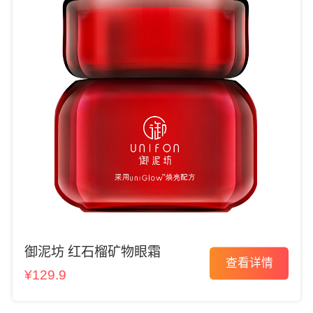
御泥坊 红石榴矿物眼霜
查看详情
¥129.9