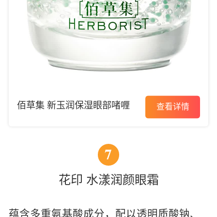
佰草集 新玉润保湿眼部啫喱
查看详情
7
花印 水漾润颜眼霜
蕴含多重氨基酸成分，配以透明质酸钠、