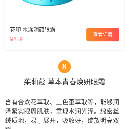
花印 水漾润颜眼霜
查看详情
¥219
8
茱莉蔻 草本青春焕妍眼霜
含有合欢花萃取、三色堇萃取等，能够润
泽紧实眼周肌肤，重现水润光泽。绵密丝
绒质地，易于展开，吸收好，绽放明亮双