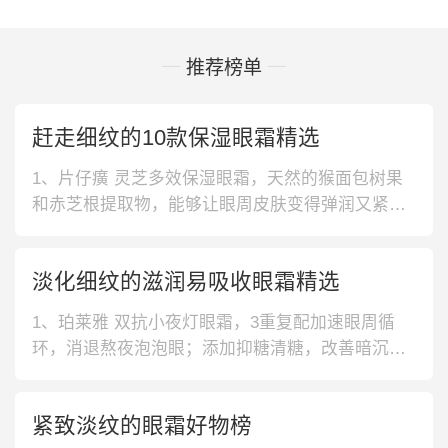
推荐榜单
赶走细纹的10款保湿眼霜精选
1、片仔癀 灵芝多效保湿眼霜，天然的猴面包树果
和赤芝根提取物，能够让眼周皮肤变得弹润又紧
致。整体的灵芝精华，能够缓解眼周的暗沉，击退
黑眼圈。2、怡丽丝尔 预防皱纹保湿眼霜，添加了
淡化细纹的滋润易吸收眼霜精选
多重亮肤因子快速渗透到肌肤底层，改善黑眼圈和
色沉，让眼周更透亮。深度补水提升眼周含水量，
1、珀莱雅 双抗小夜灯眼霜，3重复配加速眼周循
让皮肤更有弹性。3、科颜氏 牛油果
环，消退熬夜泡泡眼；添加抑糖清糖，改善暗沉提
亮眼周，不做熊猫眼；奶冻质地一抹柔滑，轻盈无
惧脂肪粒。2、自然堂 凝时小紫瓶熬夜眼霜，淡化
紧致淡纹的眼霜好物榜
眼周细纹，细腻饱满有光泽，重现大眼神采；蕴含