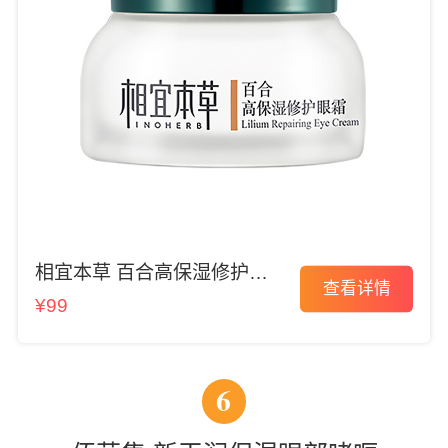
相宜本草 百合高保湿修护眼
查看详情
霜
¥99
6