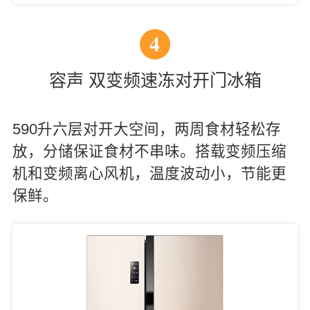
4
容声 双变频速冻对开门冰箱
590升六层对开大空间，两周食材轻松存
放，分储保证食材不串味。搭载变频压缩
机和变频离心风机，温度波动小，节能更
保鲜。