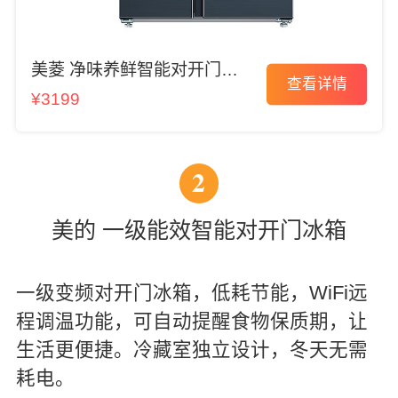
美菱 净味养鲜智能对开门冰
查看详情
箱
¥3199
2
美的 一级能效智能对开门冰箱
一级变频对开门冰箱，低耗节能，WiFi远
程调温功能，可自动提醒食物保质期，让
生活更便捷。冷藏室独立设计，冬天无需
耗电。