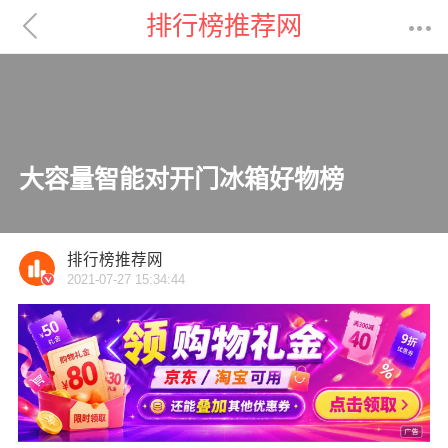

排行榜推荐网

大容量智能对开门冰箱好物榜
排行榜推荐网
2021-07-27 15:34:44
