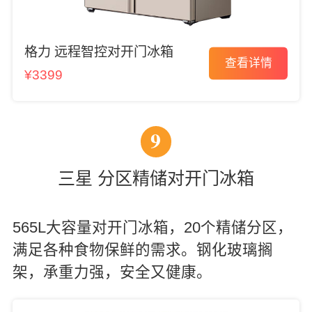
格力 远程智控对开门冰箱
查看详情
¥3399
9
三星 分区精储对开门冰箱
565L大容量对开门冰箱，20个精储分区，
满足各种食物保鲜的需求。钢化玻璃搁
架，承重力强，安全又健康。