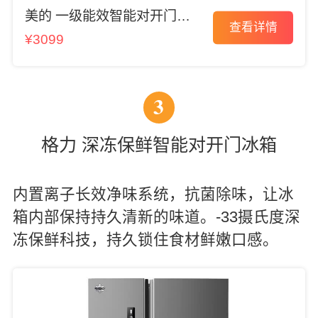
美的 一级能效智能对开门冰
查看详情
箱
¥3099
3
格力 深冻保鲜智能对开门冰箱
内置离子长效净味系统，抗菌除味，让冰
箱内部保持持久清新的味道。-33摄氏度深
冻保鲜科技，持久锁住食材鲜嫩口感。