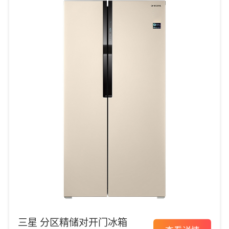
三星 分区精储对开门冰箱