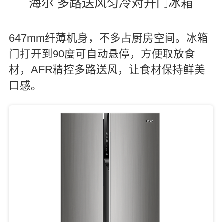
海尔 多路送风匀冷对开门冰箱
647mm纤薄机身，不多占厨房空间。冰箱
门打开到90度可自动悬停，方便取放食
材，AFR精控多路送风，让食材保持鲜美
口感。