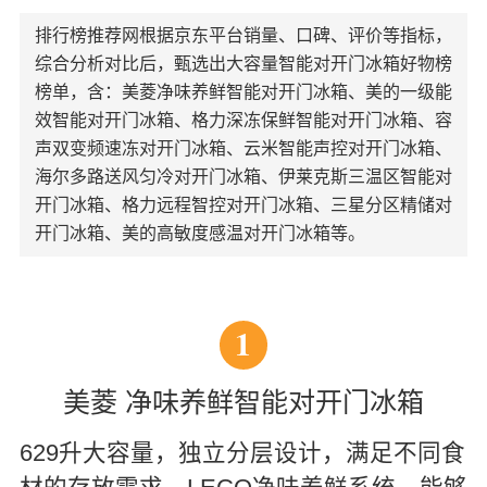
排行榜推荐网根据京东平台销量、口碑、评价等指标，
综合分析对比后，甄选出大容量智能对开门冰箱好物榜
榜单，含：美菱净味养鲜智能对开门冰箱、美的一级能
效智能对开门冰箱、格力深冻保鲜智能对开门冰箱、容
声双变频速冻对开门冰箱、云米智能声控对开门冰箱、
海尔多路送风匀冷对开门冰箱、伊莱克斯三温区智能对
开门冰箱、格力远程智控对开门冰箱、三星分区精储对
开门冰箱、美的高敏度感温对开门冰箱等。
1
美菱 净味养鲜智能对开门冰箱
629升大容量，独立分层设计，满足不同食