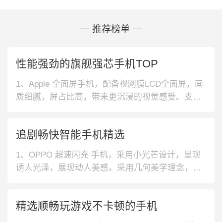
推荐榜单
性能强劲的旗舰强芯手机TOP
1、Apple 全面屏手机，配备视网膜LCD全面屏，画
质细腻，屏占比高，带来更沉浸的视觉感受。支持4
K视频拍摄，成像效果清晰，提升使用体验。2、小
米 旗舰直屏手机，配备三星AMOLED旗舰直屏，拥
追剧畅快智能手机精选
有专业色准，提升视觉感受。支持杜比全景声，带
来沉浸音效，日常游戏更舒心。3、荣耀 大电池手
1、OPPO 超速闪充 手机，采用小光芒设计，呈现
机，内置500
诱人光泽，展现动人美感。采用几何美学理念，拥
有双面2.5D轻薄机身，带来舒适握感体验。2、努比
亚 双卡双待手机，搭载144Hz超竞屏，给你更好游
精选顺畅玩游戏不卡顿的手机
戏体验。采用屏下光学指纹，解锁更快更安全。搭
载多种散热系统，散热快速，保障手机运行速度。