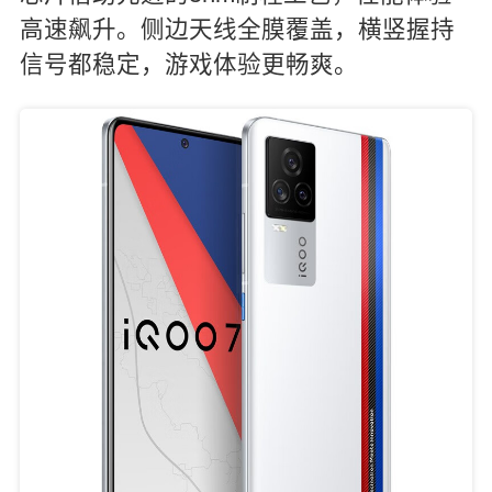
高速飙升。侧边天线全膜覆盖，横竖握持
信号都稳定，游戏体验更畅爽。