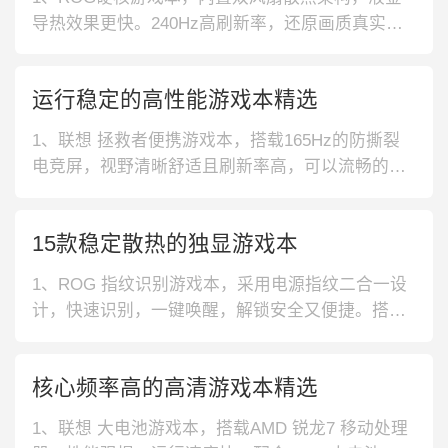
导热效果更快。240Hz高刷新率，还原画质真实
感。2、宏碁发烧级游戏本，7mm屏幕极窄边框，
视野更加丰富，加之300nit亮度，画面更丰富。对
运行稳定的高性能游戏本精选
称式双风扇设计，长时间运行也无妨。3、机械师全
面屏游戏本，高清全面屏，大屏幕窄边框，可提升
1、联想 拯救者便携游戏本，搭载165Hz的防撕裂
视野。144Hz专业电
电竞屏，视野清晰舒适且刷新率高，可以流畅的呈
现出游戏画面。内置11代酷睿处理器，多开运行不
卡顿。2、机械师 全面屏游戏本，炫酷个性的炫彩
15款稳定散热的独显游戏本
背光键盘，视觉效果更加清晰，能带来畅快淋漓的
游戏体验。内置11代智能英特尔酷睿处理器，性能
1、ROG 指纹识别游戏本，采用电源指纹二合一设
稳定又强悍。3、联想 拯
计，快速识别，一键唤醒，解锁安全又便捷。搭载
杜比全景声扬声器，提供高保真音频，游戏体验更
沉浸。2、联想 双通道内存游戏本，采用大尺寸双
核心频率高的高清游戏本精选
风扇配合四出风口，快速排出热量，持久释放强性
能。采用DC调光技术，减少反射光源干扰，用眼更
1、联想 大电池游戏本，搭载AMD 锐龙7 移动处理
舒适。3、ROG 便携轻薄游