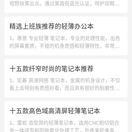
视野效果出众。通过莱茵低蓝光认证，呵护双眼健
康。金属机身搭载轻薄设计，散热效果好，保障整
机性能。2、华硕 高颜值轻薄笔记本，内置大容量
精选上班族推荐的轻薄办公本
固态存储，实现快速加载，大型程序也可轻松存
储。具有较好的续航能力，快速回电长效续航，提
1、惠普 专业轻薄 笔记本，专业的处理性能，出色
升工作效率。3、华硕 窄边框笔记本
的屏幕素质，不错的机身质感和轻薄特性，非常不
错的笔记本电脑。2、苹果 轻薄强悍性能 笔记本，
搭载新款M1芯片，性能强悍，拥有色彩表现准确的
十五款纤窄时尚的笔记本推荐
高分辨率屏幕，出色的质感，轻薄便携的机身，专
业工作者的不错选择。3、戴尔 高颜值 笔记本，女
1、宏碁 高速网络 笔记本，金属的机身设计，不仅
生优选的超高颜值，轻薄
看上去特别有质感好看，而且具有很好的耐磨性
能。搭载高色域显示屏，画质细腻显示清晰不模
糊。2、宏碁时尚15.6英寸笔记本，内置11代酷睿i5
十五款高色域高清屏轻薄笔记本
处理器，释放28W强悍性能，带来顺畅的办公体
验。配合微边框大屏幕，可视范围大，数据更清
1、雷蛇 造型简约轻薄笔记本，选用CNC削切铝合
晰。3、华硕 学生长续航笔记
金一体成型和阳极氧化处理工艺，外表美轮美奂。