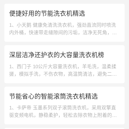
便捷好用的节能洗衣机精选
1、小天鹅 健康免清洗洗衣机，强劲直流同时喷洗
内外桶，快速带走缝隙间的污垢，洁净无死角，避
免二次污染。八种洗涤程序，满足不同衣物的洗涤
需求，贴心呵护。2、美的 专利免清洗洗衣机，120
深层洁净还护衣的大容量洗衣机榜
0次每分钟高压脉冲喷射水流，360度冲走桶壁污
垢，洗衣干净不残留。水电压双宽设计，高低楼层
1、西门子 10公斤大容量洗衣机，羊毛洗，温柔揉
都能正常洗衣。3、海信 大
搓，模拟手洗，不伤衣物，高温筒清洁，避免二次
污染。10公斤大容量，满足大家庭的洗衣需求。2、
海尔 10kg海量洗护洗衣机，幂级水流，快速洗净且
节能省心的智能滚筒洗衣机精选
防磨损。悬浮动力轮配合波轮自由转向，减少缠
绕，柔护衣物。10kg大容量，衣物无需分批即可一
1、卡萨帝 玉墨系列双子滚筒洗衣机，采用双擎直
次洗净。3、LG A
驱变频电机，静稳柔护，轻松去除衣物上附着的污
渍。双子星智平衡系统，能够较好的减震降噪，唤