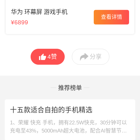
华为 环幕屏 游戏手机
查看详情
¥6899


4
赞
分享
推荐榜单
十五款适合自拍的手机精选
1、荣耀 快充 手机，拥有22.5W快充，30分钟可以
充电至43%，5000mAh超大电池，配合AI智慧节电
技术，陪你活力无限。2、Redmi 护眼屏 手机，拥