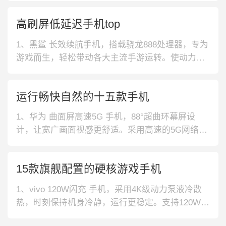
有全高清6.53护眼屏，搭配90.34%屏占比，呈现出
高刷屏低延迟手机top
更加丰富细腻的画面内容。3、Redmi 旗舰闪存 手
机，拥有满血版双通道UFS3.1，
1、黑鲨 长效续航手机，搭载骁龙888处理器，专为
游戏而生，轻松带动各大主流手游运转。使动力升
降肩键设计，具有灵敏舒适使用体验感。2、黑鲨
极速闪充手机，拥有120w极速闪充功能，瞬间满血
运行畅快自然的十五款手机
复活，游戏使用更尽兴。黑色机身设计，耐脏易打
理的同时，尽显高端典雅。3、一加 曲面超广角手
1、华为 曲面屏高速5G 手机，88°超曲环幕屏设
机，采用自由变频屏幕设
计，让宽广画面视感更舒适。采用高速的5G网络，
可以增加手机性能，加快下载速度，享受疾速体
验。2、一加 炫彩主摄散热 手机，采用索尼IMX789
15款旗舰配置的硬核游戏手机
主摄，有效丰富照片色彩，支持4K视频拍摄，画面
清晰流畅。多重立体散热系统加持，游戏顺滑不卡
1、vivo 120W闪充 手机，采用4K级动力泵液冷散
顿。3、华为 5G
热，时刻保持机身冷静，运行更稳定。支持120W闪
充，疾速满电，告别长久等待。2、Apple 视网膜屏