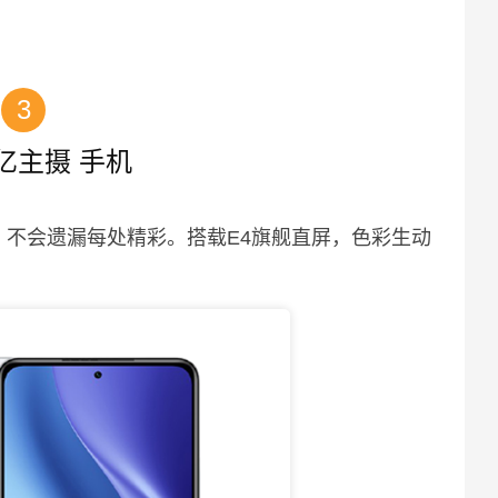
3
1亿主摄 手机
，不会遗漏每处精彩。搭载E4旗舰直屏，色彩生动