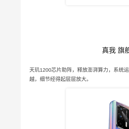
真我 旗
天玑1200芯片助阵，释放澎湃算力，系统
越，细节经得起层层放大。