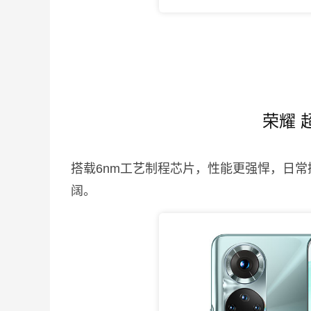
荣耀 
搭载6nm工艺制程芯片，性能更强悍，日
阔。