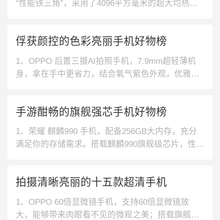
“性能铁三角”，采用了4096平方毫米的超大均热
板，覆盖全部核心发热单元，散热更好。2、小米
高端旗舰 手机，小米11首发高通骁龙888移动平
俘获颜控的色彩亮丽手机好物榜
台，CPU、GPU、AI性能全方位提升；内置4600m
Ah电池，支持55W有线秒充。3、Apple 性
1、OPPO 后置三摄AI拍照手机，7.9mm超轻薄机
身，拿在手中更省力，结合氧气紫色外观，优雅唯
美，深受女性朋友喜爱。2、一加 5G游戏手机，青
空配色，从颜值俘获人心。采用120Hz刷新率的屏
手游酣畅的旗舰强芯手机好物榜
幕，画面流畅平滑，每一次操作都是一种享受。3、
一加 5G旗舰拍照手机，高通骁龙865处理器，带来
1、荣耀 麒麟990 手机，配备256GB大内存，充分
流畅而稳定
满足你的存储需求。搭载麒麟990旗舰级芯片，性能
得到大幅度提升，带来更畅快淋漓的游戏体验。2、
一加 听声辨位手机，内置双立体声扬声器，音效更
拍摄清晰亮丽的十五款超清手机
震撼立体，助你听声辨位，先发制人。配置90Hz高
清柔性屏，画质清晰流畅，告别模糊拖影。3、索尼
1、OPPO 60倍显微镜手机，支持60倍显微镜放
骁龙865
大，能够带来肉眼看不见的微观之美；搭载旗舰四