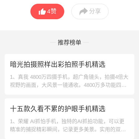


4
赞
分享
推荐榜单
暗光拍摄照样出彩拍照手机精选
1、真我 4800万四摄手机，超广角镜头，拍摄4倍大
视野的画面，大风景一镜通收。4800万多功能四
摄，利用多帧合成的算法引擎，拍出明亮照片。2、
黑鲨 高刷新率手机，多指720Hz触控采样率，低至
十五款久看不累的护眼手机精选
8.3s的响应速度，操作更加迅猛。至高支持144Hz
屏幕刷新率，带来丝般顺滑的体验。3、真我 6400
1、荣耀 AI抓怕手机，独特的AI抓拍功能，可以更
万超
精准的捕捉精彩瞬间，记录更多美景。实用的双模
九频功能，自动识别网络信号，畅玩不掉线。2、O