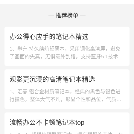
推荐榜单
办公得心应手的笔记本精选
1、攀升 持久续航轻薄本，采用钢化高清屏，避免
了画面的失真，无惧意外刮蹭。支持蓝牙5.1技术，
能够稳定配对各种设备，办公体验便捷舒适。2、中
柏 窄边框设计笔记本，采用约8mm的窄边框设计，
观影更沉浸的高清笔记本精选
带来更加广阔的视野感，追剧更加畅快。搭配丰富
的接口设计，满足多设备的连接需求，使用便捷。
1、宏碁 铝合金材质笔记本，经典的黑色与银色进
3、YEPO 固态盘笔记
行撞色，整体大气不凡，彰显个性和品位，气质十
足。铝合金材质制成外壳，触感顺滑，结实耐用。
2、惠普 静音键盘笔记本，静音键盘，可以放心在
流畅办公不卡顿笔记本top
办公室输入文字，不会有刺耳的键盘声，贴心舒
适。钻石切割工艺，棱角分明，彰显大气美感。3、