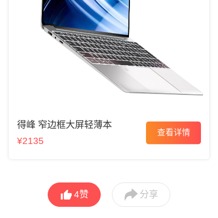
得峰 窄边框大屏轻薄本
查看详情
¥2135


4
赞
分享