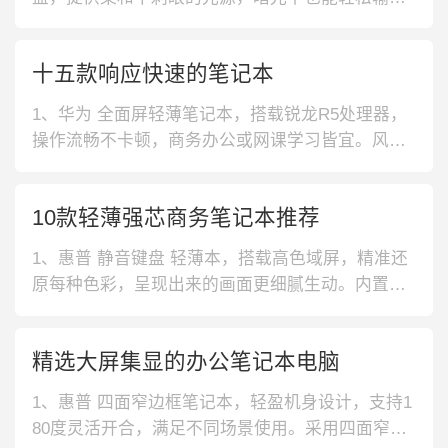
入。内置按压式指纹识别器，提高了指纹的识别
率。2、华硕 四面窄边笔记本电脑，采用小翘跟转
十五款响应快速的笔记本
轴设计，能够将机身抬高，有效提升了散热能力。
内置扬声器麦克风，放大音量，带来沉浸式的观影
1、华为 全面屏轻薄笔记本，搭载锐龙R5处理器，
体验。3、华硕 轻薄手提笔记本电脑，搭
操作流畅不卡顿，商务办公或网课学习皆宜。风扇
采用仿鲨鱼鳍设计，散热更高效。三指下滑截屏，
便捷使用。2、酷耶 轻便手提笔记本，采用M.2高速
10款轻薄强芯商务笔记本推荐
固态，可以大大提升传输速度，玩起游戏更为畅快
淋漓。搭配大键盘距全尺寸键盘，回弹更舒适，操
1、惠普 静音键盘 轻薄本，搭载高色域屏，精准还
控更精准。3、华硕 轻薄便
原每种色彩，呈现出来的画面更细腻生动。内置酷
睿11代CPU，性能较上代提升24%，运行速度更
快。2、戴尔 智能影音 轻薄本，特设养眼模式，屏
精选大屏集显的办公笔记本电脑
幕光线很柔和，长时间观看也不易产生视觉疲劳。
机身重量轻至1.43kg，减少出行负担，差旅更轻
1、惠普 四面窄边框笔记本，轻盈机身设计，支持1
松。3、联想 高频内
80度灵活开合，满足不同场景使用。采用四面窄边