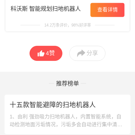
科沃斯 智能规划扫地机器人
查看详情
14.2万条评价，98%好评率


4
赞
分享
推荐榜单
十五款智能避障的扫地机器人
1、由利 强劲吸力扫地机器人，内置智能系统，自
动检测地面污垢情况，污垢多会自动进行集中清
扫，搭载8代激光雷达，细致准确地绘制全屋地图并