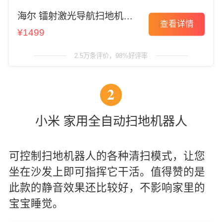
海尔 镭射激光导航扫地机器
查看详情
人
¥1499
2.5万条评价，98%好评率
2
小米 家用全自动扫地机器人
可控制扫地机器人的各种清扫模式，让您
坐在沙发上即可指挥它干活。值得赞的是
此款的静音效果还比较好，不影响家里的
宝宝睡觉。