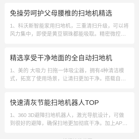
灵敏避障。2、科沃斯 自动检测扫地机器人，采用
免操劳呵护父母腰椎的扫地机精选
激光技术，绘图更准确，识别障碍物更灵敏。自动
检测地面环境，并根据地面脏污情况自动调整吸
1、科沃斯智能家用扫地机，三重清扫升级，可以将
力，进行智能清扫。3、iRobot
风力集中，即使是黄豆钢珠都能吸取。精密微控水
泵的设计，即使长久使用，也不会堵塞。2、科沃斯
全自动洗擦扫地机，采用了第二代扫拖系统，搭配
精选享受干净地面的全自动扫地机
上大水箱无尘盒，即使是大户型也能一次清洁干
净。蓝鲸微控水箱，扫地机不动的时候不会渗水。
1、美的 大吸力 扫拖一体吸尘器，拥有4种清洁模
3、小米智能轻薄扫地机，视觉传感器
式，拓宽了使用场景，让清扫更加干净。搭载自动
回充功能，可随时有电待命，让你更轻松的使用。
2、玻妞 多功能一体 扫地机器人，拥有自动清扫模
快速清灰节能扫地机器人TOP
式，让使用更加的省心，为你带来更多的便捷。搭
载四重清洁功能，仿人工擦地进程，让清扫洁净又
1、360 3D避障扫地机器人，激光导航设计，可做
高效。3、360智能激光规划
到很好的避障，确保扫地更加彻底干净。加上APP
控制，有着很好的操控性，确保使用更加省心。2、