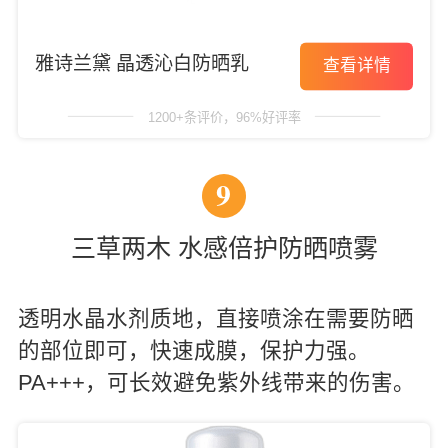
雅诗兰黛 晶透沁白防晒乳
查看详情
1200+条评价，96%好评率
9
三草两木 水感倍护防晒喷雾
透明水晶水剂质地，直接喷涂在需要防晒
的部位即可，快速成膜，保护力强。
PA+++，可长效避免紫外线带来的伤害。