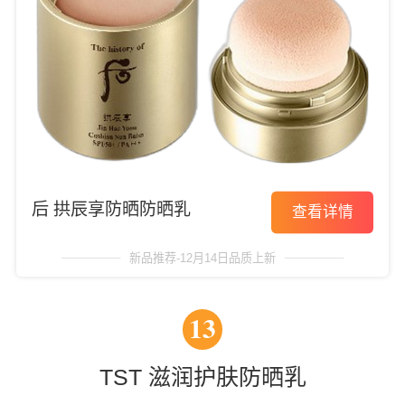
后 拱辰享防晒防晒乳
查看详情
新品推荐-12月14日品质上新
13
TST 滋润护肤防晒乳