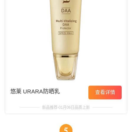
悠莱 URARA防晒乳
查看详情
新品推荐-01月06日品质上新
5