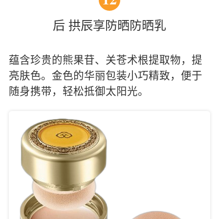
后 拱辰享防晒防晒乳
蕴含珍贵的熊果苷、关苍术根提取物，提
亮肤色。金色的华丽包装小巧精致，便于
随身携带，轻松抵御太阳光。