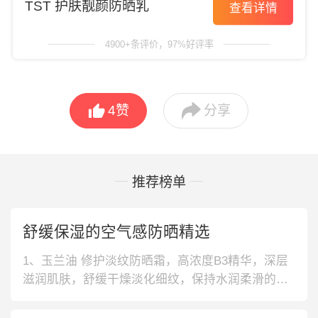
TST 护肤靓颜防晒乳
查看详情
4900+条评价，97%好评率


4
赞
分享
推荐榜单
舒缓保湿的空气感防晒精选
1、玉兰油 修护淡纹防晒霜，高浓度B3精华，深层
滋润肌肤，舒缓干燥淡化细纹，保持水润柔滑的肌
感。防晒成分添加，为肌肤带来安全防护。2、优佳
敏感肌防晒霜，更高防晒指数，能够强力抵御紫外