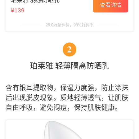
珀莱雅 羽感防晒乳
查看详情
¥139
28.0万条评价，98%好评率
2
珀莱雅 轻薄隔离防晒乳
含有银耳提取物，保湿力度强，防止涂抹
后出现脱皮现象。质地轻薄透气，让肌肤
自由呼吸，避免闷痘，保持肌肤健康。