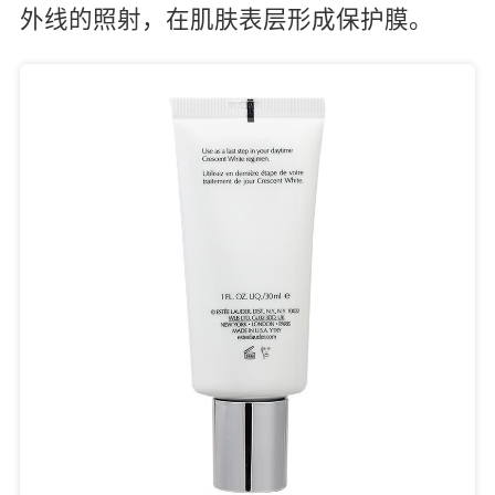
外线的照射，在肌肤表层形成保护膜。