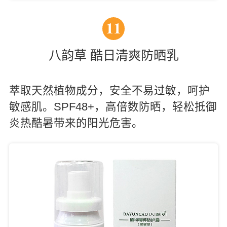
11
八韵草 酷日清爽防晒乳
萃取天然植物成分，安全不易过敏，呵护
敏感肌。SPF48+，高倍数防晒，轻松抵御
炎热酷暑带来的阳光危害。