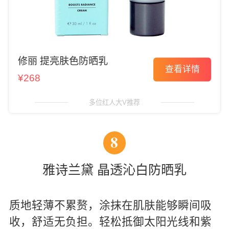
修丽 提亮肤色防晒乳
查看详情
¥268
多位红人大V推荐
8
雅诗兰黛 晶透沁白防晒乳
质地轻薄不累赘，涂抹在肌肤能够瞬间吸
收，舒适无负担。轻松抵御太阳光线和紫