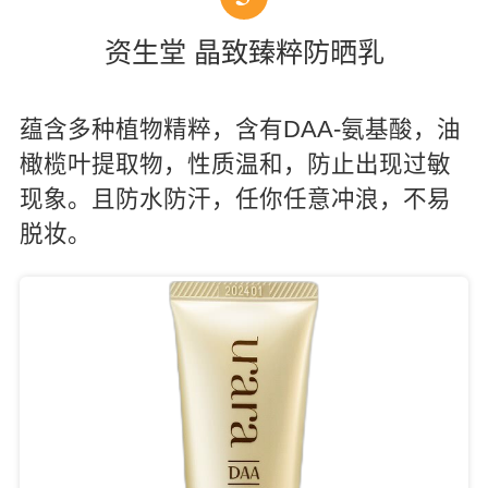
资生堂 晶致臻粹防晒乳
蕴含多种植物精粹，含有DAA-氨基酸，油
橄榄叶提取物，性质温和，防止出现过敏
现象。且防水防汗，任你任意冲浪，不易
脱妆。