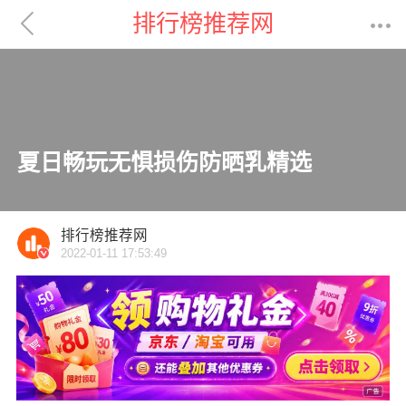

排行榜推荐网

夏日畅玩无惧损伤防晒乳精选
排行榜推荐网
2022-01-11 17:53:49
