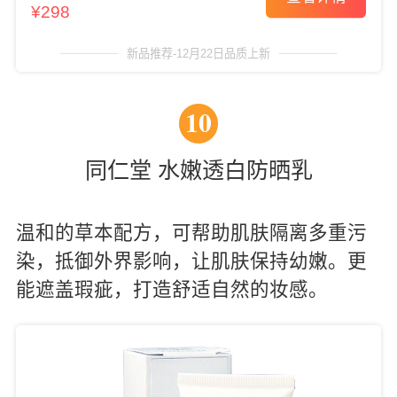
¥298
新品推荐-12月22日品质上新
10
同仁堂 水嫩透白防晒乳
温和的草本配方，可帮助肌肤隔离多重污
染，抵御外界影响，让肌肤保持幼嫩。更
能遮盖瑕疵，打造舒适自然的妆感。