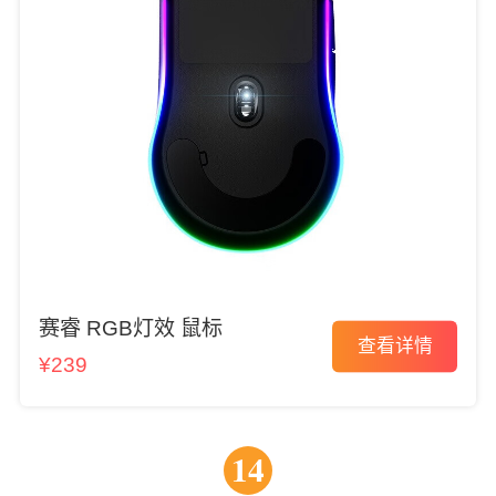
赛睿 RGB灯效 鼠标
查看详情
¥239
14