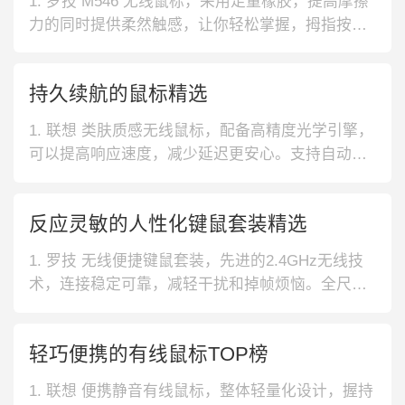
1. 罗技 M546 无线鼠标，采用足量橡胶，提高摩擦
力的同时提供柔然触感，让你轻松掌握，拇指按
键、双轴滚轮，有效控制简单实用。2. 惠普 S1000
Plus鼠标，可靠的2.4G无线连接，确保鼠标不会连
持久续航的鼠标精选
接中断，使用安心，适用于多种场合，分辨率高达1
600DPI让你工作效率提升。3. 戴尔WM118
1. 联想 类肤质感无线鼠标，配备高精度光学引擎，
可以提高响应速度，减少延迟更安心。支持自动休
眠，多级节能状态，让鼠标续航更持久。2. 雷柏 黑
色有线电竞游戏鼠标，采用左右对称人体工学设
反应灵敏的人性化键鼠套装精选
计，配以磨砂材质上盖，握感舒适，使用得心应
手。支持8挡DPI自由调节，可很好适应各种游戏。
1. 罗技 无线便捷键鼠套装，先进的2.4GHz无线技
3. 小米 静音无线鼠标
术，连接稳定可靠，减轻干扰和掉帧烦恼。全尺寸
键盘设计及无线光电鼠标配备，满足舒适办公。2.
小米 多功能键鼠套装，采用多功能快捷鍵，娱乐和
轻巧便携的有线鼠标TOP榜
工作之间切换更加方便，省时省心更省力。微弧面
键帽设计，精致实用，拥有舒适细腻的手感。3. 双
1. 联想 便携静音有线鼠标，整体轻量化设计，握持
飞燕 防水有线键